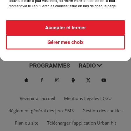
pouvez mettre à jour vos choix, ou retirer votre consentement à tout
moment via le lien "Gérer les cookies" situé en bas de chaque page.
Accepter et fermer
Gérer mes choix
ACTUS
MUSIQUES
PROGRAMMES
RADIO
Revenir à l'accueil
Mentions Légales I CGU
Règlement général des jeux SMS
Gestion des cookies
Plan du site
Télécharger l'application Urban hit