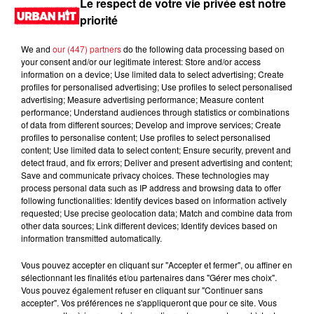
Le respect de votre vie privée est notre
priorité
We and
our (447) partners
do the following data processing based on
your consent and/or our legitimate interest: Store and/or access
information on a device; Use limited data to select advertising; Create
profiles for personalised advertising; Use profiles to select personalised
advertising; Measure advertising performance; Measure content
performance; Understand audiences through statistics or combinations
of data from different sources; Develop and improve services; Create
profiles to personalise content; Use profiles to select personalised
content; Use limited data to select content; Ensure security, prevent and
0:00
1 min 38 sec
detect fraud, and fix errors; Deliver and present advertising and content;
Save and communicate privacy choices. These technologies may
process personal data such as IP address and browsing data to offer
following functionalities: Identify devices based on information actively
requested; Use precise geolocation data; Match and combine data from
18 avril 2025 - 1 min 38 sec
other data sources; Link different devices; Identify devices based on
information transmitted automatically.
MORNING SHOW 07H04 du 18.04.2025
Vous pouvez accepter en cliquant sur "Accepter et fermer", ou affiner en
Le Morning Show
sélectionnant les finalités et/ou partenaires dans "Gérer mes choix".
Vous pouvez également refuser en cliquant sur "Continuer sans
accepter". Vos préférences ne s'appliqueront que pour ce site. Vous