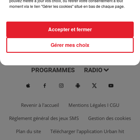
pouvez mettre à jour vos choix, ou retirer votre consentement à tout
moment via le lien "Gérer les cookies" situé en bas de chaque page.
Accepter et fermer
Gérer mes choix
ACTUS
MUSIQUES
PROGRAMMES
RADIO
Revenir à l'accueil
Mentions Légales I CGU
Règlement général des jeux SMS
Gestion des cookies
Plan du site
Télécharger l'application Urban hit