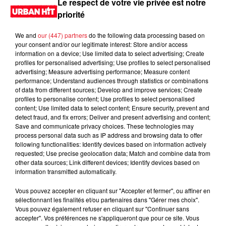
Le respect de votre vie privée est notre
priorité
We and
our (447) partners
do the following data processing based on
your consent and/or our legitimate interest: Store and/or access
information on a device; Use limited data to select advertising; Create
profiles for personalised advertising; Use profiles to select personalised
advertising; Measure advertising performance; Measure content
performance; Understand audiences through statistics or combinations
of data from different sources; Develop and improve services; Create
profiles to personalise content; Use profiles to select personalised
content; Use limited data to select content; Ensure security, prevent and
0:00
1 min 43 sec
detect fraud, and fix errors; Deliver and present advertising and content;
Save and communicate privacy choices. These technologies may
process personal data such as IP address and browsing data to offer
following functionalities: Identify devices based on information actively
requested; Use precise geolocation data; Match and combine data from
13 février 2025 - 1 min 43 sec
other data sources; Link different devices; Identify devices based on
information transmitted automatically.
MORNING SHOW 07H05 du 13.02.2025
Vous pouvez accepter en cliquant sur "Accepter et fermer", ou affiner en
Le Morning Show
sélectionnant les finalités et/ou partenaires dans "Gérer mes choix".
Vous pouvez également refuser en cliquant sur "Continuer sans
accepter". Vos préférences ne s'appliqueront que pour ce site. Vous