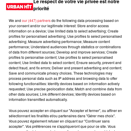
Le respect de votre vie privée est notre
priorité
We and
our (447) partners
do the following data processing based on
your consent and/or our legitimate interest: Store and/or access
information on a device; Use limited data to select advertising; Create
profiles for personalised advertising; Use profiles to select personalised
advertising; Measure advertising performance; Measure content
performance; Understand audiences through statistics or combinations
of data from different sources; Develop and improve services; Create
profiles to personalise content; Use profiles to select personalised
content; Use limited data to select content; Ensure security, prevent and
0:00
2 min 15 sec
detect fraud, and fix errors; Deliver and present advertising and content;
Save and communicate privacy choices. These technologies may
process personal data such as IP address and browsing data to offer
following functionalities: Identify devices based on information actively
requested; Use precise geolocation data; Match and combine data from
13 novembre 2024 - 2 min 15 sec
other data sources; Link different devices; Identify devices based on
information transmitted automatically.
MORNING SHOW 07H05 du 13.11.2024
Vous pouvez accepter en cliquant sur "Accepter et fermer", ou affiner en
Le Morning Show
sélectionnant les finalités et/ou partenaires dans "Gérer mes choix".
Vous pouvez également refuser en cliquant sur "Continuer sans
accepter". Vos préférences ne s'appliqueront que pour ce site. Vous