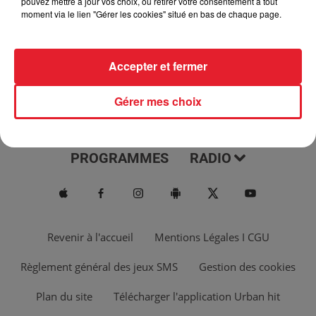
pouvez mettre à jour vos choix, ou retirer votre consentement à tout
moment via le lien "Gérer les cookies" situé en bas de chaque page.
Accepter et fermer
Gérer mes choix
ACTUS
MUSIQUES
PROGRAMMES
RADIO
Revenir à l'accueil
Mentions Légales I CGU
Règlement général des jeux SMS
Gestion des cookies
Plan du site
Télécharger l'application Urban hit