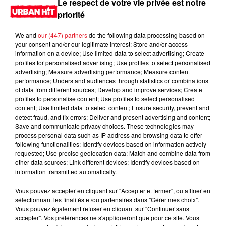
Le respect de votre vie privée est notre
priorité
We and
our (447) partners
do the following data processing based on
your consent and/or our legitimate interest: Store and/or access
information on a device; Use limited data to select advertising; Create
profiles for personalised advertising; Use profiles to select personalised
advertising; Measure advertising performance; Measure content
performance; Understand audiences through statistics or combinations
of data from different sources; Develop and improve services; Create
profiles to personalise content; Use profiles to select personalised
content; Use limited data to select content; Ensure security, prevent and
0:00
1 min 26 sec
detect fraud, and fix errors; Deliver and present advertising and content;
Save and communicate privacy choices. These technologies may
process personal data such as IP address and browsing data to offer
following functionalities: Identify devices based on information actively
requested; Use precise geolocation data; Match and combine data from
23 juin 2026 - 1 min 26 sec
other data sources; Link different devices; Identify devices based on
information transmitted automatically.
MORNING SHOW 07H06 du 23.06.2026
Vous pouvez accepter en cliquant sur "Accepter et fermer", ou affiner en
Le Morning Show
sélectionnant les finalités et/ou partenaires dans "Gérer mes choix".
Vous pouvez également refuser en cliquant sur "Continuer sans
accepter". Vos préférences ne s'appliqueront que pour ce site. Vous