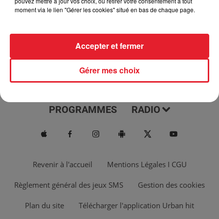
pouvez mettre à jour vos choix, ou retirer votre consentement à tout
moment via le lien "Gérer les cookies" situé en bas de chaque page.
Accepter et fermer
Gérer mes choix
ACTUS
MUSIQUES
PROGRAMMES
RADIO
Revenir à l'accueil
Mentions Légales I CGU
Règlement général des jeux SMS
Gestion des cookies
Plan du site
Télécharger l'application Urban hit