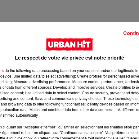
Contin
Le respect de votre vie privée est notre priorité
ers
do the following data processing based on your consent and/or our legitimate int
device; Use limited data to select advertising; Create profiles for personalised adver
vertising; Measure advertising performance; Measure content performance; Unders
ns of data from different sources; Develop and improve services; Create profiles to 
1 min 43 
alised content; Use limited data to select content; Ensure security, prevent and detect
ertising and content; Save and communicate privacy choices. These technologies
and browsing data to offer following functionalities: Identify devices based on infor
eolocation data; Match and combine data from other data sources; Link different de
nsmitted automatically.
cliquant sur "Accepter et fermer", ou affiner en sélectionnant les finalités et/ou pa
 également refuser en cliquant sur "Continuer sans accepter". Vos préférences ne 
tre à jour vos choix, ou retirer votre consentement à tout moment via le lien "Gérer 