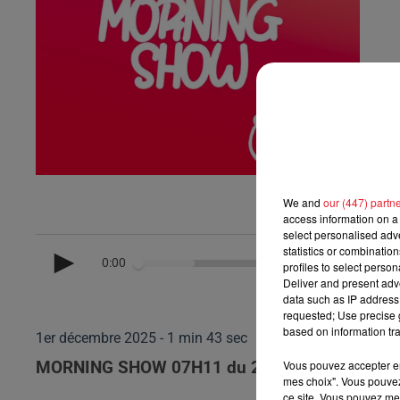
We and
our (447) partn
access information on a 
select personalised ad
statistics or combinatio
0:00
profiles to select person
Deliver and present adv
data such as IP address 
requested; Use precise g
based on information tra
1er décembre 2025 - 1 min 43 sec
Vous pouvez accepter en 
MORNING SHOW 07H11 du 28.11.2025
mes choix". Vous pouvez
ce site. Vous pouvez met