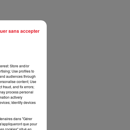
uer sans accepter
erest: Store and/or
tising; Use profiles to
tand audiences through
personalise content; Use
sec
 fraud, and fix errors;
 may process personal
mation actively
vices; Identify devices
rtenaires dans "Gérer
s'appliqueront que pour
les cookies" situé en