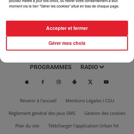
pouvez mettre à jour vos choix, ou retirer votre consentement à tout
moment via le lien "Gérer les cookies" situé en bas de chaque page.
Accepter et fermer
Gérer mes choix
ACTUS
MUSIQUES
PROGRAMMES
RADIO
Revenir à l'accueil
Mentions Légales I CGU
Règlement général des jeux SMS
Gestion des cookies
Plan du site
Télécharger l'application Urban hit