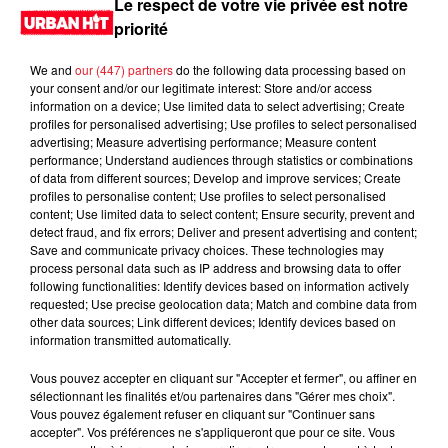
Le respect de votre vie privée est notre
priorité
We and
our (447) partners
do the following data processing based on
your consent and/or our legitimate interest: Store and/or access
information on a device; Use limited data to select advertising; Create
profiles for personalised advertising; Use profiles to select personalised
advertising; Measure advertising performance; Measure content
performance; Understand audiences through statistics or combinations
of data from different sources; Develop and improve services; Create
profiles to personalise content; Use profiles to select personalised
content; Use limited data to select content; Ensure security, prevent and
0:00
1 min 18 sec
detect fraud, and fix errors; Deliver and present advertising and content;
Save and communicate privacy choices. These technologies may
process personal data such as IP address and browsing data to offer
following functionalities: Identify devices based on information actively
requested; Use precise geolocation data; Match and combine data from
2 juin 2026 - 1 min 18 sec
other data sources; Link different devices; Identify devices based on
information transmitted automatically.
MORNING SHOW 07H13 du 02.06.2026
Vous pouvez accepter en cliquant sur "Accepter et fermer", ou affiner en
Le Morning Show
sélectionnant les finalités et/ou partenaires dans "Gérer mes choix".
Vous pouvez également refuser en cliquant sur "Continuer sans
accepter". Vos préférences ne s'appliqueront que pour ce site. Vous