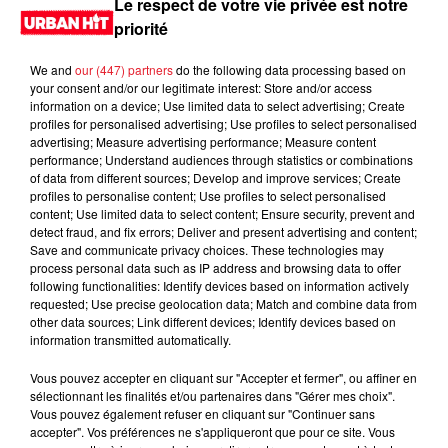
Le respect de votre vie privée est notre
priorité
We and
our (447) partners
do the following data processing based on
your consent and/or our legitimate interest: Store and/or access
information on a device; Use limited data to select advertising; Create
profiles for personalised advertising; Use profiles to select personalised
advertising; Measure advertising performance; Measure content
performance; Understand audiences through statistics or combinations
of data from different sources; Develop and improve services; Create
profiles to personalise content; Use profiles to select personalised
content; Use limited data to select content; Ensure security, prevent and
0:00
2 min 21 sec
detect fraud, and fix errors; Deliver and present advertising and content;
Save and communicate privacy choices. These technologies may
process personal data such as IP address and browsing data to offer
following functionalities: Identify devices based on information actively
requested; Use precise geolocation data; Match and combine data from
12 septembre 2025 - 2 min 21 sec
other data sources; Link different devices; Identify devices based on
information transmitted automatically.
MORNING SHOW 07H13 du 12.09.2025
Vous pouvez accepter en cliquant sur "Accepter et fermer", ou affiner en
Le Morning Show
sélectionnant les finalités et/ou partenaires dans "Gérer mes choix".
Vous pouvez également refuser en cliquant sur "Continuer sans
accepter". Vos préférences ne s'appliqueront que pour ce site. Vous