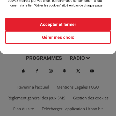
pouvez mettre à jour vos choix, ou retirer votre consentement à tout
moment via le lien "Gérer les cookies" situé en bas de chaque page.
Accepter et fermer
Gérer mes choix
ACTUS
MUSIQUES
PROGRAMMES
RADIO
Revenir à l'accueil
Mentions Légales I CGU
Règlement général des jeux SMS
Gestion des cookies
Plan du site
Télécharger l'application Urban hit