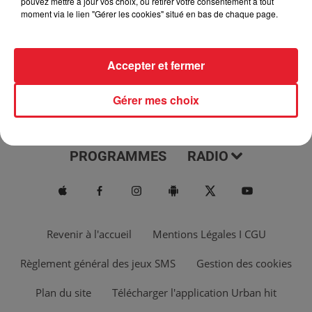
pouvez mettre à jour vos choix, ou retirer votre consentement à tout
moment via le lien "Gérer les cookies" situé en bas de chaque page.
Accepter et fermer
Gérer mes choix
ACTUS
MUSIQUES
PROGRAMMES
RADIO
Revenir à l'accueil
Mentions Légales I CGU
Règlement général des jeux SMS
Gestion des cookies
Plan du site
Télécharger l'application Urban hit