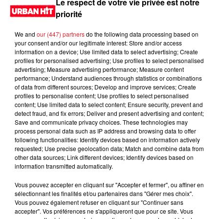
Le respect de votre vie privée est notre
priorité
We and
our (447) partners
do the following data processing based on
your consent and/or our legitimate interest: Store and/or access
information on a device; Use limited data to select advertising; Create
profiles for personalised advertising; Use profiles to select personalised
advertising; Measure advertising performance; Measure content
performance; Understand audiences through statistics or combinations
of data from different sources; Develop and improve services; Create
profiles to personalise content; Use profiles to select personalised
content; Use limited data to select content; Ensure security, prevent and
0:00
1 min 18 sec
detect fraud, and fix errors; Deliver and present advertising and content;
Save and communicate privacy choices. These technologies may
process personal data such as IP address and browsing data to offer
following functionalities: Identify devices based on information actively
requested; Use precise geolocation data; Match and combine data from
27 mai 2026 - 1 min 18 sec
other data sources; Link different devices; Identify devices based on
information transmitted automatically.
MORNING SHOW 07H13 du 27.05.2026
Vous pouvez accepter en cliquant sur "Accepter et fermer", ou affiner en
Le Morning Show
sélectionnant les finalités et/ou partenaires dans "Gérer mes choix".
Vous pouvez également refuser en cliquant sur "Continuer sans
accepter". Vos préférences ne s'appliqueront que pour ce site. Vous