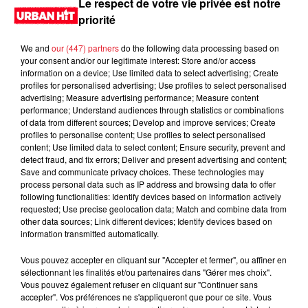
Le respect de votre vie privée est notre
priorité
We and
our (447) partners
do the following data processing based on
your consent and/or our legitimate interest: Store and/or access
information on a device; Use limited data to select advertising; Create
profiles for personalised advertising; Use profiles to select personalised
advertising; Measure advertising performance; Measure content
performance; Understand audiences through statistics or combinations
of data from different sources; Develop and improve services; Create
profiles to personalise content; Use profiles to select personalised
content; Use limited data to select content; Ensure security, prevent and
0:00
1 min 18 sec
detect fraud, and fix errors; Deliver and present advertising and content;
Save and communicate privacy choices. These technologies may
process personal data such as IP address and browsing data to offer
following functionalities: Identify devices based on information actively
requested; Use precise geolocation data; Match and combine data from
11 mai 2026 - 1 min 18 sec
other data sources; Link different devices; Identify devices based on
information transmitted automatically.
MORNING SHOW 07H15 du 08.05.2026
Vous pouvez accepter en cliquant sur "Accepter et fermer", ou affiner en
Le Morning Show
sélectionnant les finalités et/ou partenaires dans "Gérer mes choix".
Vous pouvez également refuser en cliquant sur "Continuer sans
accepter". Vos préférences ne s'appliqueront que pour ce site. Vous