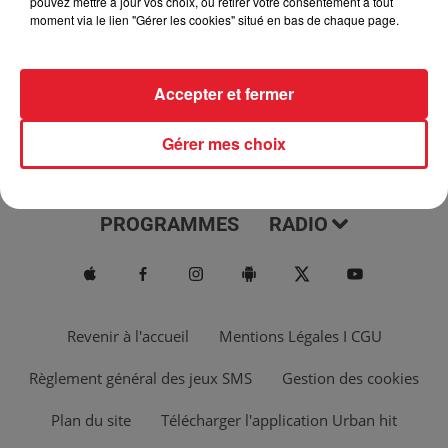
pouvez mettre à jour vos choix, ou retirer votre consentement à tout
moment via le lien "Gérer les cookies" situé en bas de chaque page.
Accepter et fermer
Gérer mes choix
ACTUS
MUSIQUES
PROGRAMMES
RADIO
Revenir à l'accueil
Mentions Légales I CGU
Règlement général des jeux SMS
Gestion des cookies
Plan du site
Télécharger l'application Urban hit