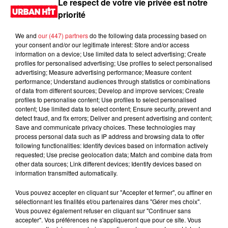
Le respect de votre vie privée est notre
priorité
We and
our (447) partners
do the following data processing based on
your consent and/or our legitimate interest: Store and/or access
information on a device; Use limited data to select advertising; Create
profiles for personalised advertising; Use profiles to select personalised
advertising; Measure advertising performance; Measure content
performance; Understand audiences through statistics or combinations
of data from different sources; Develop and improve services; Create
profiles to personalise content; Use profiles to select personalised
content; Use limited data to select content; Ensure security, prevent and
0:00
1 min 36 sec
detect fraud, and fix errors; Deliver and present advertising and content;
Save and communicate privacy choices. These technologies may
process personal data such as IP address and browsing data to offer
following functionalities: Identify devices based on information actively
requested; Use precise geolocation data; Match and combine data from
29 juin 2026 - 1 min 36 sec
other data sources; Link different devices; Identify devices based on
information transmitted automatically.
MORNING SHOW 07H15 du 26.06.2026
Vous pouvez accepter en cliquant sur "Accepter et fermer", ou affiner en
Le Morning Show
sélectionnant les finalités et/ou partenaires dans "Gérer mes choix".
Vous pouvez également refuser en cliquant sur "Continuer sans
accepter". Vos préférences ne s'appliqueront que pour ce site. Vous