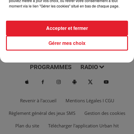
pouvez mettre à jour vos choix, ou retirer votre consentement à tout
moment via le lien "Gérer les cookies" situé en bas de chaque page.
Accepter et fermer
Gérer mes choix
ACTUS
MUSIQUES
PROGRAMMES
RADIO
Revenir à l'accueil
Mentions Légales I CGU
Règlement général des jeux SMS
Gestion des cookies
Plan du site
Télécharger l'application Urban hit