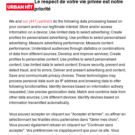
Le respect de votre vie privée est notre
priorité
We and
our (447) partners
do the following data processing based on
your consent and/or our legitimate interest: Store and/or access
information on a device; Use limited data to select advertising; Create
profiles for personalised advertising; Use profiles to select personalised
advertising; Measure advertising performance; Measure content
performance; Understand audiences through statistics or combinations
of data from different sources; Develop and improve services; Create
profiles to personalise content; Use profiles to select personalised
content; Use limited data to select content; Ensure security, prevent and
0:00
1 min 19 sec
detect fraud, and fix errors; Deliver and present advertising and content;
Save and communicate privacy choices. These technologies may
process personal data such as IP address and browsing data to offer
following functionalities: Identify devices based on information actively
requested; Use precise geolocation data; Match and combine data from
4 juin 2026 - 1 min 19 sec
other data sources; Link different devices; Identify devices based on
information transmitted automatically.
MORNING SHOW 07H17 du 04.06.2026
Vous pouvez accepter en cliquant sur "Accepter et fermer", ou affiner en
Le Morning Show
sélectionnant les finalités et/ou partenaires dans "Gérer mes choix".
Vous pouvez également refuser en cliquant sur "Continuer sans
accepter". Vos préférences ne s'appliqueront que pour ce site. Vous