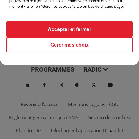
pouvez mettre à jour vos choix, ou retirer votre consentement à tout
moment via le lien "Gérer les cookies" situé en bas de chaque page.
Accepter et fermer
Gérer mes choix
ACTUS
MUSIQUES
PROGRAMMES
RADIO
Revenir à l'accueil
Mentions Légales I CGU
Règlement général des jeux SMS
Gestion des cookies
Plan du site
Télécharger l'application Urban hit