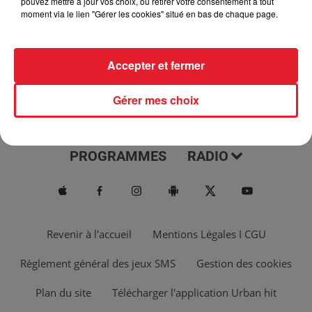
pouvez mettre à jour vos choix, ou retirer votre consentement à tout
moment via le lien "Gérer les cookies" situé en bas de chaque page.
Accepter et fermer
Gérer mes choix
ACTUS
MUSIQUES
PROGRAMMES
RADIO
Revenir à l'accueil
Mentions Légales I CGU
Règlement général des jeux SMS
Gestion des cookies
Plan du site
Télécharger l'application Urban hit