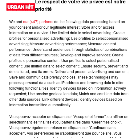
Le respect de votre vie privée est notre
priorité
We and
our (447) partners
do the following data processing based on
your consent and/or our legitimate interest: Store and/or access
information on a device; Use limited data to select advertising; Create
profiles for personalised advertising; Use profiles to select personalised
advertising; Measure advertising performance; Measure content
performance; Understand audiences through statistics or combinations
of data from different sources; Develop and improve services; Create
profiles to personalise content; Use profiles to select personalised
content; Use limited data to select content; Ensure security, prevent and
0:00
1 min 10 sec
detect fraud, and fix errors; Deliver and present advertising and content;
Save and communicate privacy choices. These technologies may
process personal data such as IP address and browsing data to offer
following functionalities: Identify devices based on information actively
requested; Use precise geolocation data; Match and combine data from
15 juin 2026 - 1 min 10 sec
other data sources; Link different devices; Identify devices based on
information transmitted automatically.
MORNING SHOW 07H17 du 15.06.2026
Vous pouvez accepter en cliquant sur "Accepter et fermer", ou affiner en
Le Morning Show
sélectionnant les finalités et/ou partenaires dans "Gérer mes choix".
Vous pouvez également refuser en cliquant sur "Continuer sans
accepter". Vos préférences ne s'appliqueront que pour ce site. Vous