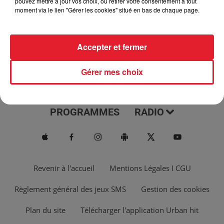
pouvez mettre à jour vos choix, ou retirer votre consentement à tout
moment via le lien "Gérer les cookies" situé en bas de chaque page.
Accepter et fermer
Gérer mes choix
ACTUS
MUSIQUES
PROGRAMMES
RADIO
Revenir à l'accueil
Mentions Légales I CGU
Règlement général des jeux SMS
Gestion des cookies
Plan du site
Télécharger l'application Urban hit