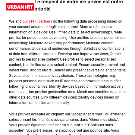
Le respect de votre vie privée est notre
priorité
We and
our (447) partners
do the following data processing based on
your consent and/or our legitimate interest: Store and/or access
information on a device; Use limited data to select advertising; Create
profiles for personalised advertising; Use profiles to select personalised
advertising; Measure advertising performance; Measure content
performance; Understand audiences through statistics or combinations
of data from different sources; Develop and improve services; Create
profiles to personalise content; Use profiles to select personalised
content; Use limited data to select content; Ensure security, prevent and
0:00
1 min 16 sec
detect fraud, and fix errors; Deliver and present advertising and content;
Save and communicate privacy choices. These technologies may
process personal data such as IP address and browsing data to offer
following functionalities: Identify devices based on information actively
requested; Use precise geolocation data; Match and combine data from
9 juin 2026 - 1 min 16 sec
other data sources; Link different devices; Identify devices based on
information transmitted automatically.
MORNING SHOW 07H18 du 09.06.2026
Vous pouvez accepter en cliquant sur "Accepter et fermer", ou affiner en
Le Morning Show
sélectionnant les finalités et/ou partenaires dans "Gérer mes choix".
Vous pouvez également refuser en cliquant sur "Continuer sans
accepter". Vos préférences ne s'appliqueront que pour ce site. Vous