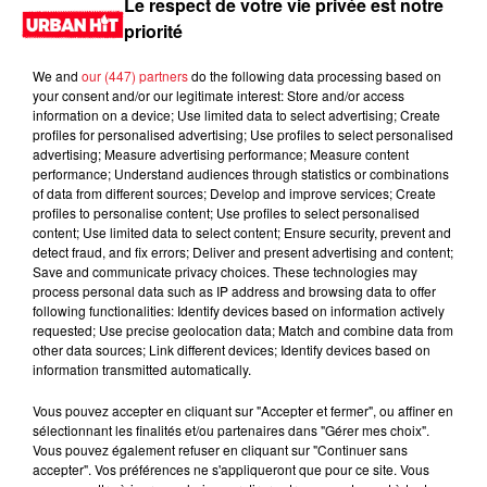
Le respect de votre vie privée est notre
priorité
We and
our (447) partners
do the following data processing based on
your consent and/or our legitimate interest: Store and/or access
information on a device; Use limited data to select advertising; Create
profiles for personalised advertising; Use profiles to select personalised
advertising; Measure advertising performance; Measure content
performance; Understand audiences through statistics or combinations
of data from different sources; Develop and improve services; Create
profiles to personalise content; Use profiles to select personalised
content; Use limited data to select content; Ensure security, prevent and
0:00
1 min 12 sec
detect fraud, and fix errors; Deliver and present advertising and content;
Save and communicate privacy choices. These technologies may
process personal data such as IP address and browsing data to offer
following functionalities: Identify devices based on information actively
requested; Use precise geolocation data; Match and combine data from
10 juin 2026 - 1 min 12 sec
other data sources; Link different devices; Identify devices based on
information transmitted automatically.
MORNING SHOW 07H18 du 10.06.2026
Vous pouvez accepter en cliquant sur "Accepter et fermer", ou affiner en
Le Morning Show
sélectionnant les finalités et/ou partenaires dans "Gérer mes choix".
Vous pouvez également refuser en cliquant sur "Continuer sans
accepter". Vos préférences ne s'appliqueront que pour ce site. Vous