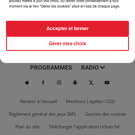
pouvez mettre à jour vos choix, ou retirer votre consentement à tout
moment via le lien "Gérer les cookies" situé en bas de chaque page.
Accepter et fermer
Gérer mes choix
ACTUS
MUSIQUES
PROGRAMMES
RADIO
Revenir à l'accueil
Mentions Légales I CGU
Règlement général des jeux SMS
Gestion des cookies
Plan du site
Télécharger l'application Urban hit