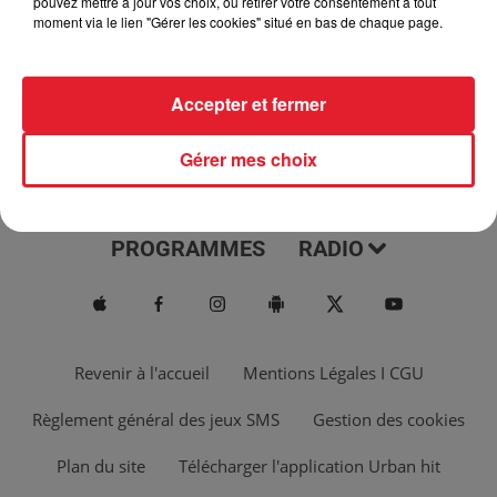
pouvez mettre à jour vos choix, ou retirer votre consentement à tout
moment via le lien "Gérer les cookies" situé en bas de chaque page.
Accepter et fermer
Gérer mes choix
ACTUS
MUSIQUES
PROGRAMMES
RADIO
Revenir à l'accueil
Mentions Légales I CGU
Règlement général des jeux SMS
Gestion des cookies
Plan du site
Télécharger l'application Urban hit