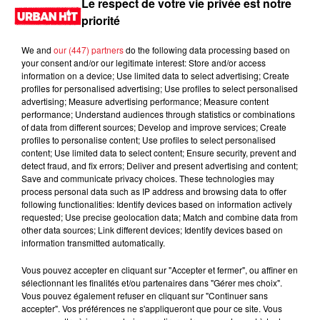
Le respect de votre vie privée est notre
priorité
We and
our (447) partners
do the following data processing based on
your consent and/or our legitimate interest: Store and/or access
information on a device; Use limited data to select advertising; Create
profiles for personalised advertising; Use profiles to select personalised
advertising; Measure advertising performance; Measure content
performance; Understand audiences through statistics or combinations
of data from different sources; Develop and improve services; Create
profiles to personalise content; Use profiles to select personalised
content; Use limited data to select content; Ensure security, prevent and
0:00
2 min 15 sec
detect fraud, and fix errors; Deliver and present advertising and content;
Save and communicate privacy choices. These technologies may
process personal data such as IP address and browsing data to offer
following functionalities: Identify devices based on information actively
requested; Use precise geolocation data; Match and combine data from
2 septembre 2025 - 2 min 15 sec
other data sources; Link different devices; Identify devices based on
information transmitted automatically.
MORNING SHOW 07H32 du 02.09.2025
Vous pouvez accepter en cliquant sur "Accepter et fermer", ou affiner en
Le Morning Show
sélectionnant les finalités et/ou partenaires dans "Gérer mes choix".
Vous pouvez également refuser en cliquant sur "Continuer sans
accepter". Vos préférences ne s'appliqueront que pour ce site. Vous