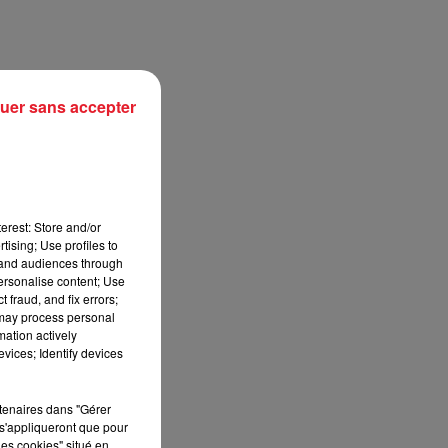
uer sans accepter
erest: Store and/or
tising; Use profiles to
tand audiences through
personalise content; Use
sec
 fraud, and fix errors;
 may process personal
mation actively
vices; Identify devices
rtenaires dans "Gérer
s'appliqueront que pour
les cookies" situé en