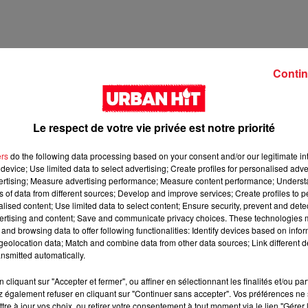
Contin
Le respect de votre vie privée est notre priorité
ers
do the following data processing based on your consent and/or our legitimate int
device; Use limited data to select advertising; Create profiles for personalised adver
vertising; Measure advertising performance; Measure content performance; Unders
ns of data from different sources; Develop and improve services; Create profiles to 
2 min 25 
alised content; Use limited data to select content; Ensure security, prevent and detect
ertising and content; Save and communicate privacy choices. These technologies
and browsing data to offer following functionalities: Identify devices based on infor
eolocation data; Match and combine data from other data sources; Link different de
nsmitted automatically.
cliquant sur "Accepter et fermer", ou affiner en sélectionnant les finalités et/ou pa
 également refuser en cliquant sur "Continuer sans accepter". Vos préférences ne 
tre à jour vos choix, ou retirer votre consentement à tout moment via le lien "Gérer 