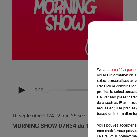
We and
our (447) partn
access information on a 
select personalised ad
statistics or combinatio
0:00
profiles to select person
Deliver and present adv
data such as IP address 
requested; Use precise g
based on information tra
10 septembre 2024 - 2 min 25 sec
Vous pouvez accepter en 
MORNING SHOW 07H34 du 10.09.2024
mes choix". Vous pouvez
ce site. Vous pouvez met