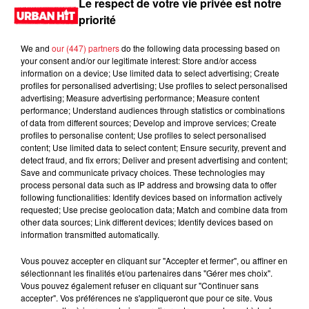
Le respect de votre vie privée est notre
priorité
We and
our (447) partners
do the following data processing based on
your consent and/or our legitimate interest: Store and/or access
information on a device; Use limited data to select advertising; Create
profiles for personalised advertising; Use profiles to select personalised
advertising; Measure advertising performance; Measure content
performance; Understand audiences through statistics or combinations
of data from different sources; Develop and improve services; Create
profiles to personalise content; Use profiles to select personalised
content; Use limited data to select content; Ensure security, prevent and
0:00
2 min 39 sec
detect fraud, and fix errors; Deliver and present advertising and content;
Save and communicate privacy choices. These technologies may
process personal data such as IP address and browsing data to offer
following functionalities: Identify devices based on information actively
requested; Use precise geolocation data; Match and combine data from
24 avril 2025 - 2 min 39 sec
other data sources; Link different devices; Identify devices based on
information transmitted automatically.
MORNING SHOW 07H36 du 24.04.2025
Vous pouvez accepter en cliquant sur "Accepter et fermer", ou affiner en
Le Morning Show
sélectionnant les finalités et/ou partenaires dans "Gérer mes choix".
Vous pouvez également refuser en cliquant sur "Continuer sans
accepter". Vos préférences ne s'appliqueront que pour ce site. Vous