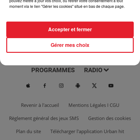
pouvez mettre à jour vos choix, ou retirer votre consentement à tout
moment via le lien "Gérer les cookies" situé en bas de chaque page.
Accepter et fermer
Gérer mes choix
ACTUS
MUSIQUES
PROGRAMMES
RADIO
Revenir à l'accueil
Mentions Légales I CGU
Règlement général des jeux SMS
Gestion des cookies
Plan du site
Télécharger l'application Urban hit