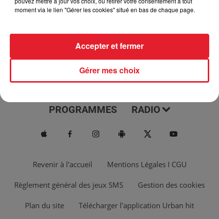
pouvez mettre à jour vos choix, ou retirer votre consentement à tout
moment via le lien "Gérer les cookies" situé en bas de chaque page.
Accepter et fermer
Gérer mes choix
ACTUS
MUSIQUES
PROGRAMMES
RADIO
Revenir à l'accueil
Mentions Légales I CGU
Règlement général des jeux SMS
Gestion des cookies
Plan du site
Télécharger l'application Urban hit