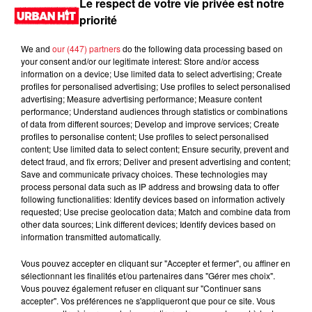
Le respect de votre vie privée est notre
priorité
We and
our (447) partners
do the following data processing based on
your consent and/or our legitimate interest: Store and/or access
information on a device; Use limited data to select advertising; Create
profiles for personalised advertising; Use profiles to select personalised
advertising; Measure advertising performance; Measure content
performance; Understand audiences through statistics or combinations
of data from different sources; Develop and improve services; Create
profiles to personalise content; Use profiles to select personalised
content; Use limited data to select content; Ensure security, prevent and
0:00
2 min 30 sec
detect fraud, and fix errors; Deliver and present advertising and content;
Save and communicate privacy choices. These technologies may
process personal data such as IP address and browsing data to offer
following functionalities: Identify devices based on information actively
requested; Use precise geolocation data; Match and combine data from
20 septembre 2024 - 2 min 30 sec
other data sources; Link different devices; Identify devices based on
information transmitted automatically.
MORNING SHOW 07H41 du 20.09.2024
Vous pouvez accepter en cliquant sur "Accepter et fermer", ou affiner en
Le Morning Show
sélectionnant les finalités et/ou partenaires dans "Gérer mes choix".
Vous pouvez également refuser en cliquant sur "Continuer sans
accepter". Vos préférences ne s'appliqueront que pour ce site. Vous