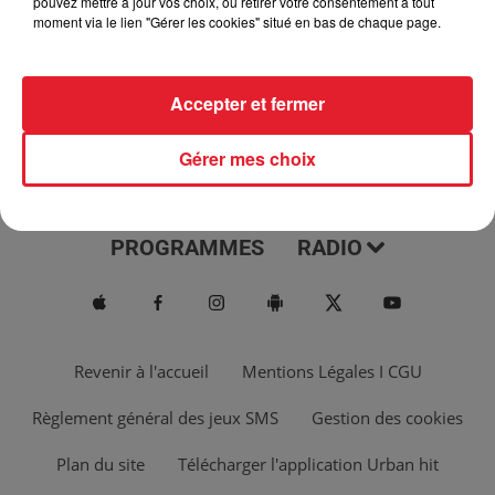
pouvez mettre à jour vos choix, ou retirer votre consentement à tout
moment via le lien "Gérer les cookies" situé en bas de chaque page.
Accepter et fermer
Gérer mes choix
ACTUS
MUSIQUES
PROGRAMMES
RADIO
Revenir à l'accueil
Mentions Légales I CGU
Règlement général des jeux SMS
Gestion des cookies
Plan du site
Télécharger l'application Urban hit