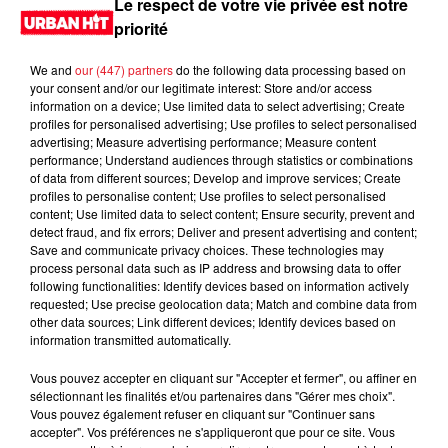
Le respect de votre vie privée est notre
priorité
We and
our (447) partners
do the following data processing based on
your consent and/or our legitimate interest: Store and/or access
information on a device; Use limited data to select advertising; Create
profiles for personalised advertising; Use profiles to select personalised
advertising; Measure advertising performance; Measure content
performance; Understand audiences through statistics or combinations
of data from different sources; Develop and improve services; Create
profiles to personalise content; Use profiles to select personalised
content; Use limited data to select content; Ensure security, prevent and
0:00
1 min 40 sec
detect fraud, and fix errors; Deliver and present advertising and content;
Save and communicate privacy choices. These technologies may
process personal data such as IP address and browsing data to offer
following functionalities: Identify devices based on information actively
requested; Use precise geolocation data; Match and combine data from
12 novembre 2025 - 1 min 40 sec
other data sources; Link different devices; Identify devices based on
information transmitted automatically.
MORNING SHOW 07H42 du 12.11.2025
Vous pouvez accepter en cliquant sur "Accepter et fermer", ou affiner en
Le Morning Show
sélectionnant les finalités et/ou partenaires dans "Gérer mes choix".
Vous pouvez également refuser en cliquant sur "Continuer sans
accepter". Vos préférences ne s'appliqueront que pour ce site. Vous