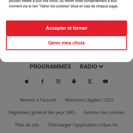
pouvez mettre à jour vos choix, ou retirer votre consentement à tout
moment via le lien "Gérer les cookies" situé en bas de chaque page.
Accepter et fermer
Gérer mes choix
ACTUS
MUSIQUES
PROGRAMMES
RADIO
Revenir à l'accueil
Mentions Légales I CGU
Règlement général des jeux SMS
Gestion des cookies
Plan du site
Télécharger l'application Urban hit