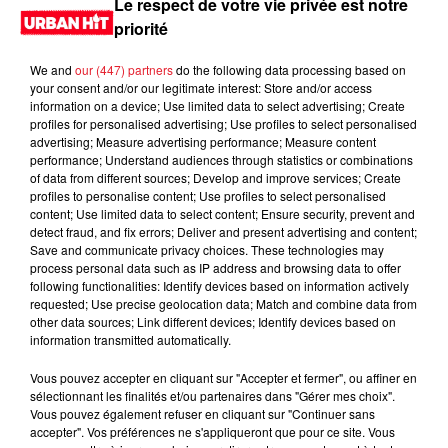
Le respect de votre vie privée est notre
priorité
We and
our (447) partners
do the following data processing based on
your consent and/or our legitimate interest: Store and/or access
information on a device; Use limited data to select advertising; Create
profiles for personalised advertising; Use profiles to select personalised
advertising; Measure advertising performance; Measure content
performance; Understand audiences through statistics or combinations
of data from different sources; Develop and improve services; Create
profiles to personalise content; Use profiles to select personalised
content; Use limited data to select content; Ensure security, prevent and
0:00
3 min 7 sec
detect fraud, and fix errors; Deliver and present advertising and content;
Save and communicate privacy choices. These technologies may
process personal data such as IP address and browsing data to offer
following functionalities: Identify devices based on information actively
requested; Use precise geolocation data; Match and combine data from
13 novembre 2024 - 3 min 7 sec
other data sources; Link different devices; Identify devices based on
information transmitted automatically.
MORNING SHOW 07H43 du 13.11.2024
Vous pouvez accepter en cliquant sur "Accepter et fermer", ou affiner en
Le Morning Show
sélectionnant les finalités et/ou partenaires dans "Gérer mes choix".
Vous pouvez également refuser en cliquant sur "Continuer sans
accepter". Vos préférences ne s'appliqueront que pour ce site. Vous