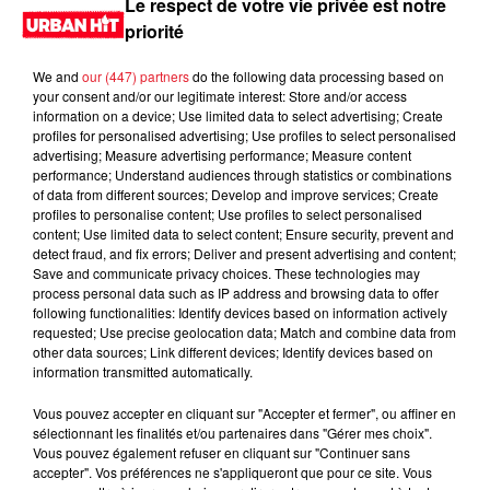
Le respect de votre vie privée est notre
priorité
We and
our (447) partners
do the following data processing based on
your consent and/or our legitimate interest: Store and/or access
information on a device; Use limited data to select advertising; Create
profiles for personalised advertising; Use profiles to select personalised
advertising; Measure advertising performance; Measure content
performance; Understand audiences through statistics or combinations
of data from different sources; Develop and improve services; Create
profiles to personalise content; Use profiles to select personalised
content; Use limited data to select content; Ensure security, prevent and
0:00
2 min 18 sec
detect fraud, and fix errors; Deliver and present advertising and content;
Save and communicate privacy choices. These technologies may
process personal data such as IP address and browsing data to offer
following functionalities: Identify devices based on information actively
requested; Use precise geolocation data; Match and combine data from
24 décembre 2024 - 2 min 18 sec
other data sources; Link different devices; Identify devices based on
information transmitted automatically.
MORNING SHOW 07H43 du 24.12.2024
Vous pouvez accepter en cliquant sur "Accepter et fermer", ou affiner en
Le Morning Show
sélectionnant les finalités et/ou partenaires dans "Gérer mes choix".
Vous pouvez également refuser en cliquant sur "Continuer sans
accepter". Vos préférences ne s'appliqueront que pour ce site. Vous