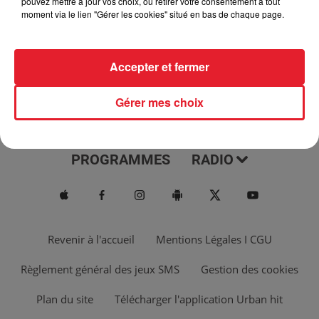
pouvez mettre à jour vos choix, ou retirer votre consentement à tout
moment via le lien "Gérer les cookies" situé en bas de chaque page.
Accepter et fermer
Gérer mes choix
ACTUS
MUSIQUES
PROGRAMMES
RADIO
Revenir à l'accueil
Mentions Légales I CGU
Règlement général des jeux SMS
Gestion des cookies
Plan du site
Télécharger l'application Urban hit