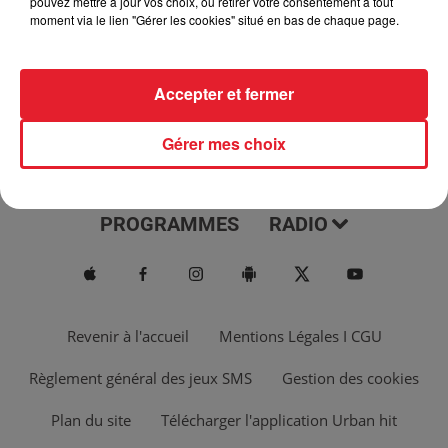
pouvez mettre à jour vos choix, ou retirer votre consentement à tout
moment via le lien "Gérer les cookies" situé en bas de chaque page.
Accepter et fermer
Gérer mes choix
ACTUS
MUSIQUES
PROGRAMMES
RADIO
Revenir à l'accueil
Mentions Légales I CGU
Règlement général des jeux SMS
Gestion des cookies
Plan du site
Télécharger l'application Urban hit