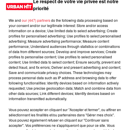
Le respect de votre vie privée est notre
priorité
We and
our (447) partners
do the following data processing based on
your consent and/or our legitimate interest: Store and/or access
information on a device; Use limited data to select advertising; Create
profiles for personalised advertising; Use profiles to select personalised
advertising; Measure advertising performance; Measure content
performance; Understand audiences through statistics or combinations
of data from different sources; Develop and improve services; Create
profiles to personalise content; Use profiles to select personalised
content; Use limited data to select content; Ensure security, prevent and
0:00
2 min 30 sec
detect fraud, and fix errors; Deliver and present advertising and content;
Save and communicate privacy choices. These technologies may
process personal data such as IP address and browsing data to offer
following functionalities: Identify devices based on information actively
requested; Use precise geolocation data; Match and combine data from
17 septembre 2024 - 2 min 30 sec
other data sources; Link different devices; Identify devices based on
information transmitted automatically.
MORNING SHOW 07H45 du 17.09.2024
Vous pouvez accepter en cliquant sur "Accepter et fermer", ou affiner en
Le Morning Show
sélectionnant les finalités et/ou partenaires dans "Gérer mes choix".
Vous pouvez également refuser en cliquant sur "Continuer sans
accepter". Vos préférences ne s'appliqueront que pour ce site. Vous