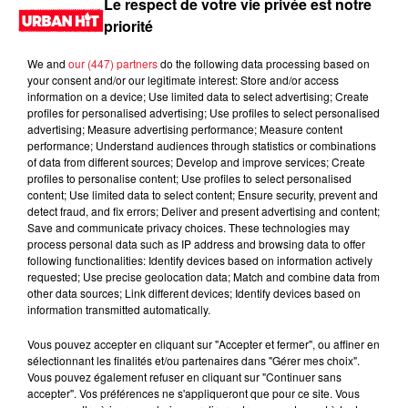
Le respect de votre vie privée est notre
priorité
We and
our (447) partners
do the following data processing based on
your consent and/or our legitimate interest: Store and/or access
information on a device; Use limited data to select advertising; Create
profiles for personalised advertising; Use profiles to select personalised
advertising; Measure advertising performance; Measure content
performance; Understand audiences through statistics or combinations
of data from different sources; Develop and improve services; Create
profiles to personalise content; Use profiles to select personalised
content; Use limited data to select content; Ensure security, prevent and
0:00
2 min 54 sec
detect fraud, and fix errors; Deliver and present advertising and content;
Save and communicate privacy choices. These technologies may
process personal data such as IP address and browsing data to offer
following functionalities: Identify devices based on information actively
requested; Use precise geolocation data; Match and combine data from
13 mai 2026 - 2 min 54 sec
other data sources; Link different devices; Identify devices based on
information transmitted automatically.
MORNING SHOW 07H46 du 13.05.2026
Vous pouvez accepter en cliquant sur "Accepter et fermer", ou affiner en
Le Morning Show
sélectionnant les finalités et/ou partenaires dans "Gérer mes choix".
Vous pouvez également refuser en cliquant sur "Continuer sans
accepter". Vos préférences ne s'appliqueront que pour ce site. Vous