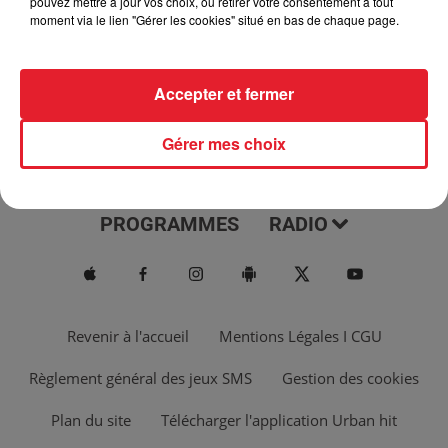
pouvez mettre à jour vos choix, ou retirer votre consentement à tout
moment via le lien "Gérer les cookies" situé en bas de chaque page.
Accepter et fermer
Gérer mes choix
ACTUS
MUSIQUES
PROGRAMMES
RADIO
Revenir à l'accueil
Mentions Légales I CGU
Règlement général des jeux SMS
Gestion des cookies
Plan du site
Télécharger l'application Urban hit