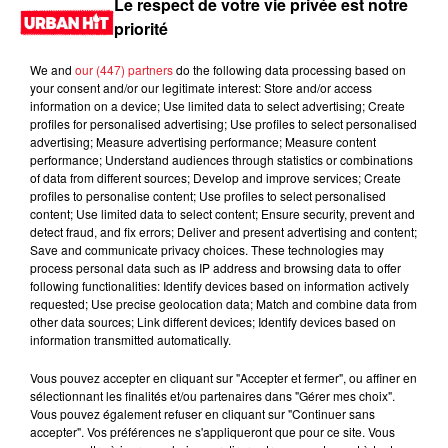
Le respect de votre vie privée est notre
priorité
We and
our (447) partners
do the following data processing based on
your consent and/or our legitimate interest: Store and/or access
information on a device; Use limited data to select advertising; Create
profiles for personalised advertising; Use profiles to select personalised
advertising; Measure advertising performance; Measure content
performance; Understand audiences through statistics or combinations
of data from different sources; Develop and improve services; Create
profiles to personalise content; Use profiles to select personalised
content; Use limited data to select content; Ensure security, prevent and
0:00
2 min 22 sec
detect fraud, and fix errors; Deliver and present advertising and content;
Save and communicate privacy choices. These technologies may
process personal data such as IP address and browsing data to offer
following functionalities: Identify devices based on information actively
requested; Use precise geolocation data; Match and combine data from
11 septembre 2024 - 2 min 22 sec
other data sources; Link different devices; Identify devices based on
information transmitted automatically.
MORNING SHOW 08H02 du 11.09.2024
Vous pouvez accepter en cliquant sur "Accepter et fermer", ou affiner en
Le Morning Show
sélectionnant les finalités et/ou partenaires dans "Gérer mes choix".
Vous pouvez également refuser en cliquant sur "Continuer sans
accepter". Vos préférences ne s'appliqueront que pour ce site. Vous