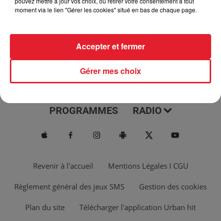
pouvez mettre à jour vos choix, ou retirer votre consentement à tout
moment via le lien "Gérer les cookies" situé en bas de chaque page.
Accepter et fermer
Gérer mes choix
ACTUS
MUSIQUES
PROGRAMMES
RADIO
Revenir à l'accueil
Mentions Légales I CGU
Règlement général des jeux SMS
Gestion des cookies
Plan du site
Télécharger l'application Urban hit