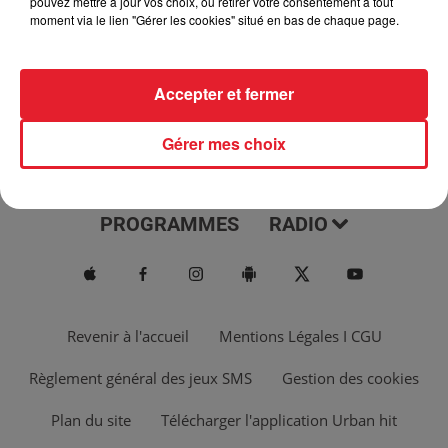
pouvez mettre à jour vos choix, ou retirer votre consentement à tout
moment via le lien "Gérer les cookies" situé en bas de chaque page.
Accepter et fermer
Gérer mes choix
ACTUS
MUSIQUES
PROGRAMMES
RADIO
Revenir à l'accueil
Mentions Légales I CGU
Règlement général des jeux SMS
Gestion des cookies
Plan du site
Télécharger l'application Urban hit