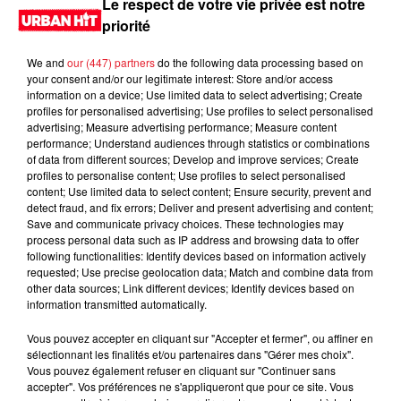
Le respect de votre vie privée est notre
priorité
We and
our (447) partners
do the following data processing based on
your consent and/or our legitimate interest: Store and/or access
information on a device; Use limited data to select advertising; Create
profiles for personalised advertising; Use profiles to select personalised
advertising; Measure advertising performance; Measure content
performance; Understand audiences through statistics or combinations
of data from different sources; Develop and improve services; Create
profiles to personalise content; Use profiles to select personalised
content; Use limited data to select content; Ensure security, prevent and
0:00
2 min 16 sec
detect fraud, and fix errors; Deliver and present advertising and content;
Save and communicate privacy choices. These technologies may
process personal data such as IP address and browsing data to offer
following functionalities: Identify devices based on information actively
requested; Use precise geolocation data; Match and combine data from
27 mai 2026 - 2 min 16 sec
other data sources; Link different devices; Identify devices based on
information transmitted automatically.
MORNING SHOW 08H02 du 27.05.2026
Vous pouvez accepter en cliquant sur "Accepter et fermer", ou affiner en
Le Morning Show
sélectionnant les finalités et/ou partenaires dans "Gérer mes choix".
Vous pouvez également refuser en cliquant sur "Continuer sans
accepter". Vos préférences ne s'appliqueront que pour ce site. Vous