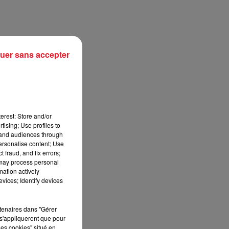
uer sans accepter
erest: Store and/or
tising; Use profiles to
tand audiences through
personalise content; Use
sec
 fraud, and fix errors;
 may process personal
mation actively
vices; Identify devices
rtenaires dans "Gérer
s'appliqueront que pour
les cookies" situé en