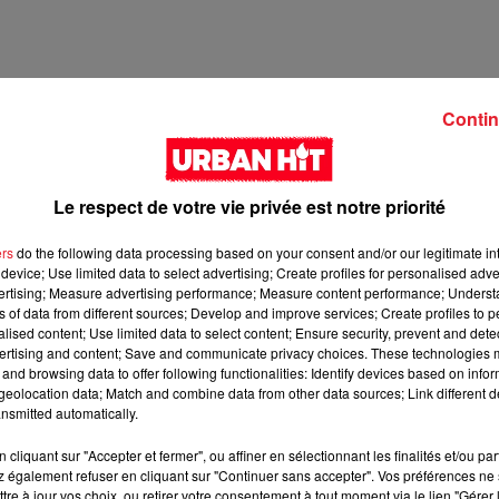
Contin
Le respect de votre vie privée est notre priorité
ers
do the following data processing based on your consent and/or our legitimate int
device; Use limited data to select advertising; Create profiles for personalised adver
vertising; Measure advertising performance; Measure content performance; Unders
ns of data from different sources; Develop and improve services; Create profiles to 
4 
alised content; Use limited data to select content; Ensure security, prevent and detect
ertising and content; Save and communicate privacy choices. These technologies
and browsing data to offer following functionalities: Identify devices based on infor
eolocation data; Match and combine data from other data sources; Link different de
nsmitted automatically.
cliquant sur "Accepter et fermer", ou affiner en sélectionnant les finalités et/ou pa
 également refuser en cliquant sur "Continuer sans accepter". Vos préférences ne 
tre à jour vos choix, ou retirer votre consentement à tout moment via le lien "Gérer 