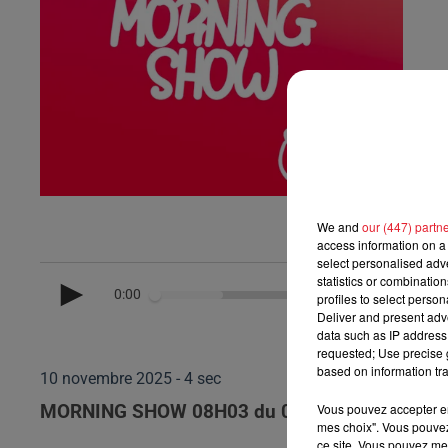
We and
our (447) partn
access information on a 
select personalised ad
statistics or combinatio
0:00
profiles to select person
Deliver and present adv
data such as IP address 
requested; Use precise g
based on information tra
10 novembre 2025 - 4 sec
Vous pouvez accepter en 
MORNING SHOW 08H03 du 07.11.2025
mes choix". Vous pouvez
ce site. Vous pouvez met