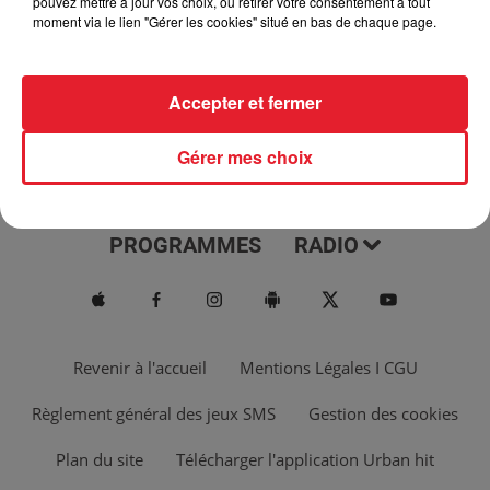
pouvez mettre à jour vos choix, ou retirer votre consentement à tout
moment via le lien "Gérer les cookies" situé en bas de chaque page.
Accepter et fermer
Gérer mes choix
ACTUS
MUSIQUES
PROGRAMMES
RADIO
Revenir à l'accueil
Mentions Légales I CGU
Règlement général des jeux SMS
Gestion des cookies
Plan du site
Télécharger l'application Urban hit