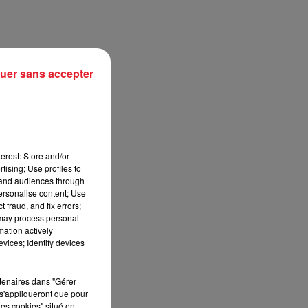
uer sans accepter
erest: Store and/or
tising; Use profiles to
tand audiences through
personalise content; Use
sec
 fraud, and fix errors;
 may process personal
mation actively
vices; Identify devices
rtenaires dans "Gérer
s'appliqueront que pour
les cookies" situé en