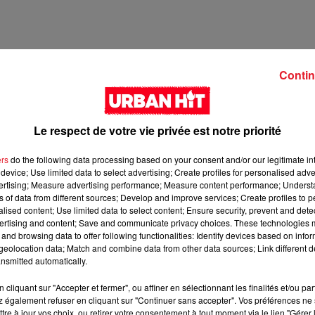
Contin
Le respect de votre vie privée est notre priorité
ers
do the following data processing based on your consent and/or our legitimate int
device; Use limited data to select advertising; Create profiles for personalised adver
vertising; Measure advertising performance; Measure content performance; Unders
ns of data from different sources; Develop and improve services; Create profiles to 
2 min 13 
alised content; Use limited data to select content; Ensure security, prevent and detect
ertising and content; Save and communicate privacy choices. These technologies
and browsing data to offer following functionalities: Identify devices based on infor
eolocation data; Match and combine data from other data sources; Link different de
nsmitted automatically.
cliquant sur "Accepter et fermer", ou affiner en sélectionnant les finalités et/ou pa
 également refuser en cliquant sur "Continuer sans accepter". Vos préférences ne 
tre à jour vos choix, ou retirer votre consentement à tout moment via le lien "Gérer 