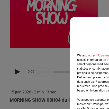
We and
our (447) partn
access information on a 
select personalised ad
statistics or combinatio
0:00
profiles to select person
Deliver and present adv
data such as IP address 
requested; Use precise g
based on information tra
15 juin 2026 - 2 min 13 sec
Vous pouvez accepter en 
MORNING SHOW 08H04 du 15.06.2026
mes choix". Vous pouvez
ce site. Vous pouvez met