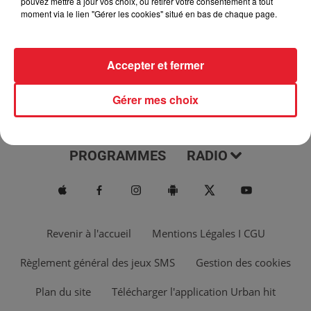
pouvez mettre à jour vos choix, ou retirer votre consentement à tout
moment via le lien "Gérer les cookies" situé en bas de chaque page.
Accepter et fermer
Gérer mes choix
ACTUS
MUSIQUES
PROGRAMMES
RADIO
Revenir à l'accueil
Mentions Légales I CGU
Règlement général des jeux SMS
Gestion des cookies
Plan du site
Télécharger l'application Urban hit