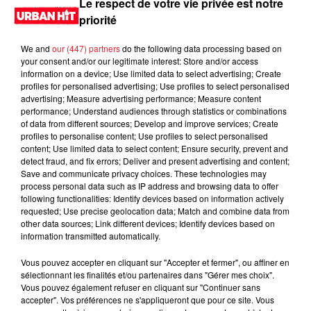
Le respect de votre vie privée est notre
priorité
We and
our (447) partners
do the following data processing based on
your consent and/or our legitimate interest: Store and/or access
information on a device; Use limited data to select advertising; Create
profiles for personalised advertising; Use profiles to select personalised
advertising; Measure advertising performance; Measure content
performance; Understand audiences through statistics or combinations
of data from different sources; Develop and improve services; Create
profiles to personalise content; Use profiles to select personalised
content; Use limited data to select content; Ensure security, prevent and
0:00
3 sec
detect fraud, and fix errors; Deliver and present advertising and content;
Save and communicate privacy choices. These technologies may
process personal data such as IP address and browsing data to offer
following functionalities: Identify devices based on information actively
requested; Use precise geolocation data; Match and combine data from
29 juin 2026 - 3 sec
other data sources; Link different devices; Identify devices based on
information transmitted automatically.
MORNING SHOW 08H04 du 26.06.2026
Vous pouvez accepter en cliquant sur "Accepter et fermer", ou affiner en
Le Morning Show
sélectionnant les finalités et/ou partenaires dans "Gérer mes choix".
Vous pouvez également refuser en cliquant sur "Continuer sans
accepter". Vos préférences ne s'appliqueront que pour ce site. Vous