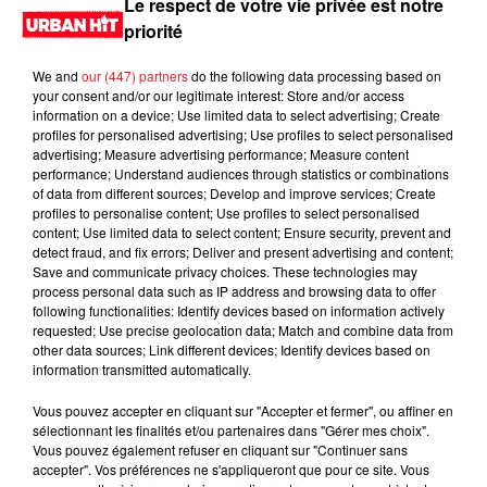
Le respect de votre vie privée est notre
priorité
We and
our (447) partners
do the following data processing based on
your consent and/or our legitimate interest: Store and/or access
information on a device; Use limited data to select advertising; Create
profiles for personalised advertising; Use profiles to select personalised
advertising; Measure advertising performance; Measure content
performance; Understand audiences through statistics or combinations
of data from different sources; Develop and improve services; Create
profiles to personalise content; Use profiles to select personalised
content; Use limited data to select content; Ensure security, prevent and
0:00
2 min 8 sec
detect fraud, and fix errors; Deliver and present advertising and content;
Save and communicate privacy choices. These technologies may
process personal data such as IP address and browsing data to offer
following functionalities: Identify devices based on information actively
requested; Use precise geolocation data; Match and combine data from
28 mai 2025 - 2 min 8 sec
other data sources; Link different devices; Identify devices based on
information transmitted automatically.
MORNING SHOW 08H04 du 28.05.2025
Vous pouvez accepter en cliquant sur "Accepter et fermer", ou affiner en
Le Morning Show
sélectionnant les finalités et/ou partenaires dans "Gérer mes choix".
Vous pouvez également refuser en cliquant sur "Continuer sans
accepter". Vos préférences ne s'appliqueront que pour ce site. Vous