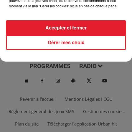
pouvez mettre à jour vos choix, ou retirer votre consentement à tout
moment via le lien "Gérer les cookies" situé en bas de chaque page.
Accepter et fermer
Gérer mes choix
ACTUS
MUSIQUES
PROGRAMMES
RADIO
Revenir à l'accueil
Mentions Légales I CGU
Règlement général des jeux SMS
Gestion des cookies
Plan du site
Télécharger l'application Urban hit