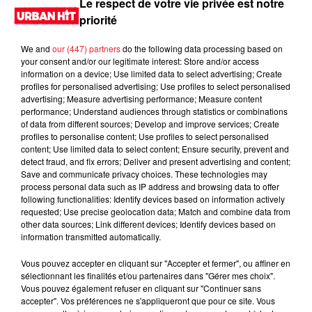
Le respect de votre vie privée est notre
priorité
We and
our (447) partners
do the following data processing based on
your consent and/or our legitimate interest: Store and/or access
information on a device; Use limited data to select advertising; Create
profiles for personalised advertising; Use profiles to select personalised
advertising; Measure advertising performance; Measure content
performance; Understand audiences through statistics or combinations
of data from different sources; Develop and improve services; Create
profiles to personalise content; Use profiles to select personalised
content; Use limited data to select content; Ensure security, prevent and
0:00
2 min 26 sec
detect fraud, and fix errors; Deliver and present advertising and content;
Save and communicate privacy choices. These technologies may
process personal data such as IP address and browsing data to offer
following functionalities: Identify devices based on information actively
requested; Use precise geolocation data; Match and combine data from
13 mai 2026 - 2 min 26 sec
other data sources; Link different devices; Identify devices based on
information transmitted automatically.
MORNING SHOW 08H05 du 13.05.2026
Vous pouvez accepter en cliquant sur "Accepter et fermer", ou affiner en
Le Morning Show
sélectionnant les finalités et/ou partenaires dans "Gérer mes choix".
Vous pouvez également refuser en cliquant sur "Continuer sans
accepter". Vos préférences ne s'appliqueront que pour ce site. Vous