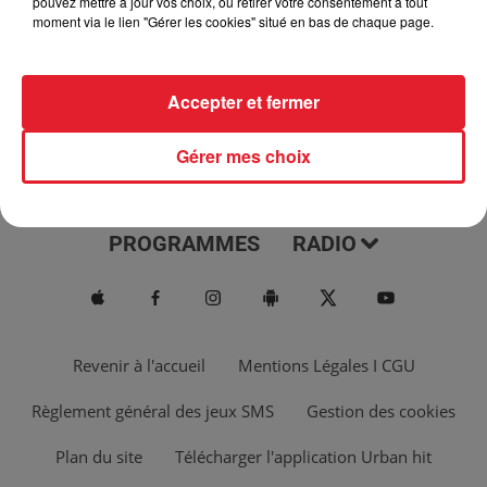
pouvez mettre à jour vos choix, ou retirer votre consentement à tout
moment via le lien "Gérer les cookies" situé en bas de chaque page.
Accepter et fermer
Gérer mes choix
ACTUS
MUSIQUES
PROGRAMMES
RADIO
Revenir à l'accueil
Mentions Légales I CGU
Règlement général des jeux SMS
Gestion des cookies
Plan du site
Télécharger l'application Urban hit