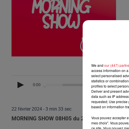
We and
our (447) partn
access information on a 
select personalised ad
statistics or combinatio
0:00
profiles to select person
Deliver and present adv
data such as IP address 
requested; Use precise g
based on information tra
22 février 2024 - 3 min 33 sec
Vous pouvez accepter en 
MORNING SHOW 08H05 du 22.02.2024
mes choix". Vous pouvez
ce site. Vous pouvez met