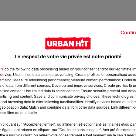
Contin
Le respect de votre vie privée est notre priorité
ers
do the following data processing based on your consent and/or our legitimate int
device; Use limited data to select advertising; Create profiles for personalised adver
vertising; Measure advertising performance; Measure content performance; Unders
ns of data from different sources; Develop and improve services; Create profiles to 
3 min 33 
alised content; Use limited data to select content; Ensure security, prevent and detect
ertising and content; Save and communicate privacy choices. These technologies
and browsing data to offer following functionalities: Identify devices based on infor
eolocation data; Match and combine data from other data sources; Link different de
nsmitted automatically.
cliquant sur "Accepter et fermer", ou affiner en sélectionnant les finalités et/ou pa
 également refuser en cliquant sur "Continuer sans accepter". Vos préférences ne 
tre à jour vos choix, ou retirer votre consentement à tout moment via le lien "Gérer 