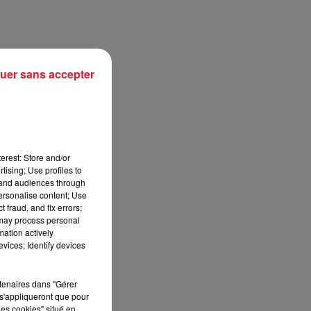
uer sans accepter
erest: Store and/or
tising; Use profiles to
tand audiences through
personalise content; Use
sec
 fraud, and fix errors;
 may process personal
mation actively
vices; Identify devices
rtenaires dans "Gérer
s'appliqueront que pour
les cookies" situé en