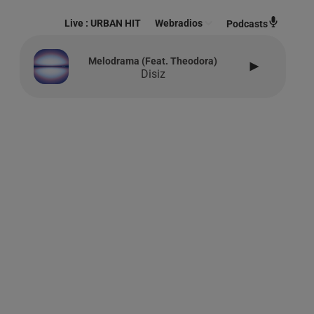
Live :
URBAN HIT
Webradios
Podcasts
Melodrama (feat. Theodora)
Disiz