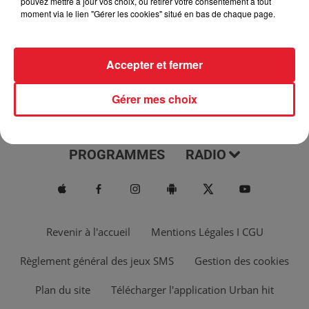
pouvez mettre à jour vos choix, ou retirer votre consentement à tout
moment via le lien "Gérer les cookies" situé en bas de chaque page.
Accepter et fermer
Gérer mes choix
ACTUS
MUSIQUES
PROGRAMMES
RADIO
Revenir à l'accueil
Mentions Légales I CGU
Règlement général des jeux SMS
Gestion des cookies
Plan du site
Télécharger l'application Urban hit