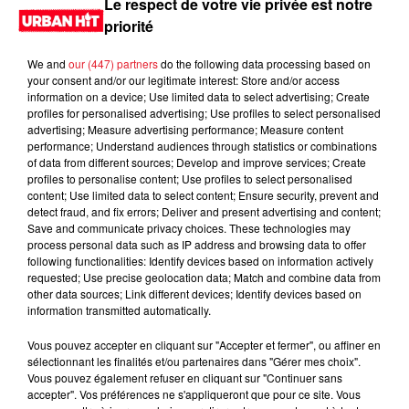
Le respect de votre vie privée est notre
priorité
We and
our (447) partners
do the following data processing based on
your consent and/or our legitimate interest: Store and/or access
information on a device; Use limited data to select advertising; Create
profiles for personalised advertising; Use profiles to select personalised
advertising; Measure advertising performance; Measure content
performance; Understand audiences through statistics or combinations
of data from different sources; Develop and improve services; Create
profiles to personalise content; Use profiles to select personalised
content; Use limited data to select content; Ensure security, prevent and
0:00
3 sec
detect fraud, and fix errors; Deliver and present advertising and content;
Save and communicate privacy choices. These technologies may
process personal data such as IP address and browsing data to offer
following functionalities: Identify devices based on information actively
requested; Use precise geolocation data; Match and combine data from
22 juin 2026 - 3 sec
other data sources; Link different devices; Identify devices based on
information transmitted automatically.
MORNING SHOW 08H06 du 19.06.2026
Vous pouvez accepter en cliquant sur "Accepter et fermer", ou affiner en
Le Morning Show
sélectionnant les finalités et/ou partenaires dans "Gérer mes choix".
Vous pouvez également refuser en cliquant sur "Continuer sans
accepter". Vos préférences ne s'appliqueront que pour ce site. Vous