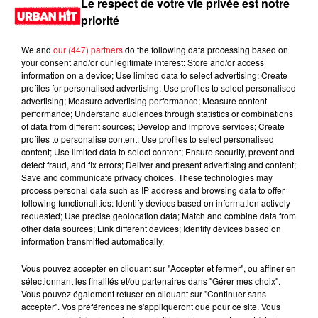
Le respect de votre vie privée est notre
priorité
We and
our (447) partners
do the following data processing based on
your consent and/or our legitimate interest: Store and/or access
information on a device; Use limited data to select advertising; Create
profiles for personalised advertising; Use profiles to select personalised
advertising; Measure advertising performance; Measure content
performance; Understand audiences through statistics or combinations
of data from different sources; Develop and improve services; Create
profiles to personalise content; Use profiles to select personalised
content; Use limited data to select content; Ensure security, prevent and
0:00
3 min
detect fraud, and fix errors; Deliver and present advertising and content;
Save and communicate privacy choices. These technologies may
process personal data such as IP address and browsing data to offer
following functionalities: Identify devices based on information actively
requested; Use precise geolocation data; Match and combine data from
16 juin 2026 - 3 min
other data sources; Link different devices; Identify devices based on
information transmitted automatically.
MORNING SHOW 08H12 du 16.06.2026
Vous pouvez accepter en cliquant sur "Accepter et fermer", ou affiner en
Le Morning Show
sélectionnant les finalités et/ou partenaires dans "Gérer mes choix".
Vous pouvez également refuser en cliquant sur "Continuer sans
accepter". Vos préférences ne s'appliqueront que pour ce site. Vous