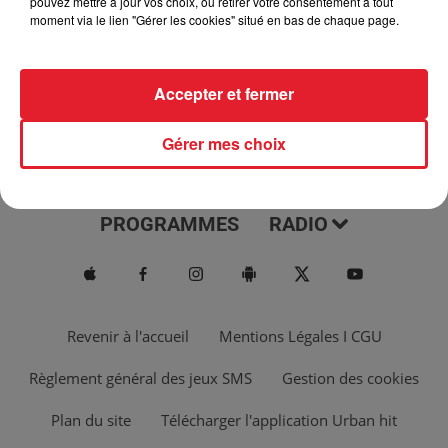
pouvez mettre à jour vos choix, ou retirer votre consentement à tout
moment via le lien "Gérer les cookies" situé en bas de chaque page.
Accepter et fermer
Gérer mes choix
ACTUS
MUSIQUES
PROGRAMMES
RADIO
Revenir à l'accueil
Mentions Légales I CGU
Règlement général des jeux SMS
Gestion des cookies
Plan du site
Télécharger l'application Urban hit