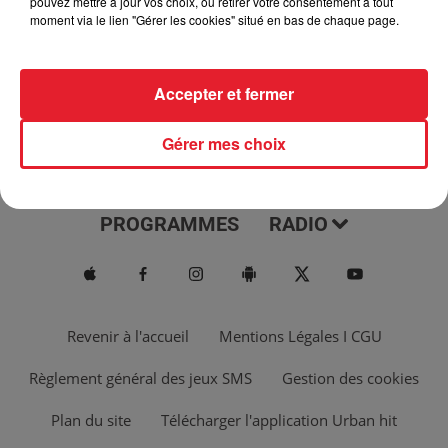
pouvez mettre à jour vos choix, ou retirer votre consentement à tout
moment via le lien "Gérer les cookies" situé en bas de chaque page.
Accepter et fermer
Gérer mes choix
ACTUS
MUSIQUES
PROGRAMMES
RADIO
Revenir à l'accueil
Mentions Légales I CGU
Règlement général des jeux SMS
Gestion des cookies
Plan du site
Télécharger l'application Urban hit