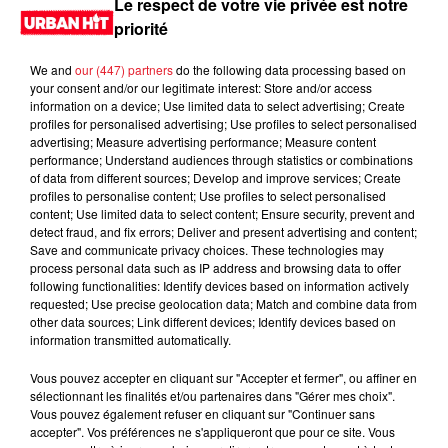
Le respect de votre vie privée est notre
priorité
We and
our (447) partners
do the following data processing based on
your consent and/or our legitimate interest: Store and/or access
information on a device; Use limited data to select advertising; Create
profiles for personalised advertising; Use profiles to select personalised
advertising; Measure advertising performance; Measure content
performance; Understand audiences through statistics or combinations
of data from different sources; Develop and improve services; Create
profiles to personalise content; Use profiles to select personalised
content; Use limited data to select content; Ensure security, prevent and
0:00
4 min 20 sec
detect fraud, and fix errors; Deliver and present advertising and content;
Save and communicate privacy choices. These technologies may
process personal data such as IP address and browsing data to offer
following functionalities: Identify devices based on information actively
requested; Use precise geolocation data; Match and combine data from
31 mai 2024 - 4 min 20 sec
other data sources; Link different devices; Identify devices based on
information transmitted automatically.
MORNING SHOW 08H14 du 31.05.2024
Vous pouvez accepter en cliquant sur "Accepter et fermer", ou affiner en
Le Morning Show
sélectionnant les finalités et/ou partenaires dans "Gérer mes choix".
Vous pouvez également refuser en cliquant sur "Continuer sans
accepter". Vos préférences ne s'appliqueront que pour ce site. Vous