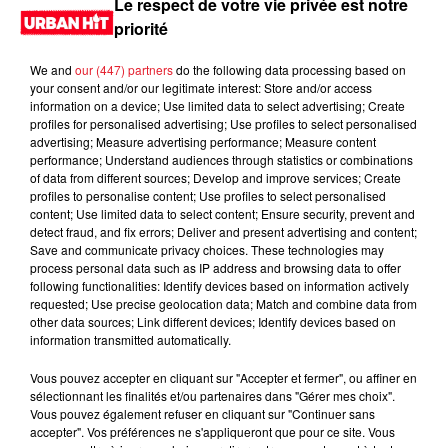
Le respect de votre vie privée est notre
priorité
We and
our (447) partners
do the following data processing based on
your consent and/or our legitimate interest: Store and/or access
information on a device; Use limited data to select advertising; Create
profiles for personalised advertising; Use profiles to select personalised
advertising; Measure advertising performance; Measure content
performance; Understand audiences through statistics or combinations
of data from different sources; Develop and improve services; Create
profiles to personalise content; Use profiles to select personalised
content; Use limited data to select content; Ensure security, prevent and
0:00
2 min 2 sec
detect fraud, and fix errors; Deliver and present advertising and content;
Save and communicate privacy choices. These technologies may
process personal data such as IP address and browsing data to offer
following functionalities: Identify devices based on information actively
requested; Use precise geolocation data; Match and combine data from
15 juin 2026 - 2 min 2 sec
other data sources; Link different devices; Identify devices based on
information transmitted automatically.
MORNING SHOW 08H15 du 12.06.2026
Vous pouvez accepter en cliquant sur "Accepter et fermer", ou affiner en
Le Morning Show
sélectionnant les finalités et/ou partenaires dans "Gérer mes choix".
Vous pouvez également refuser en cliquant sur "Continuer sans
accepter". Vos préférences ne s'appliqueront que pour ce site. Vous