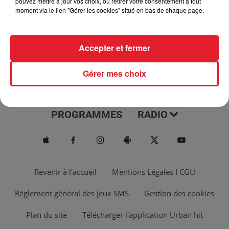
pouvez mettre à jour vos choix, ou retirer votre consentement à tout
moment via le lien "Gérer les cookies" situé en bas de chaque page.
Accepter et fermer
Gérer mes choix
ACTUS
MUSIQUES
PROGRAMMES
RADIO
Revenir à l'accueil
Mentions Légales I CGU
Règlement général des jeux SMS
Gestion des cookies
Plan du site
Télécharger l'application Urban hit