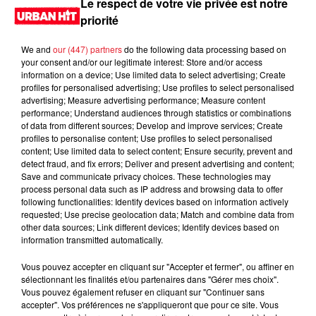
Le respect de votre vie privée est notre
priorité
We and
our (447) partners
do the following data processing based on
your consent and/or our legitimate interest: Store and/or access
information on a device; Use limited data to select advertising; Create
profiles for personalised advertising; Use profiles to select personalised
advertising; Measure advertising performance; Measure content
performance; Understand audiences through statistics or combinations
of data from different sources; Develop and improve services; Create
profiles to personalise content; Use profiles to select personalised
content; Use limited data to select content; Ensure security, prevent and
0:00
4 min 6 sec
detect fraud, and fix errors; Deliver and present advertising and content;
Save and communicate privacy choices. These technologies may
process personal data such as IP address and browsing data to offer
following functionalities: Identify devices based on information actively
requested; Use precise geolocation data; Match and combine data from
12 octobre 2023 - 4 min 6 sec
other data sources; Link different devices; Identify devices based on
information transmitted automatically.
MORNING SHOW 08H16 du 12.10.2023
Vous pouvez accepter en cliquant sur "Accepter et fermer", ou affiner en
Le Morning Show
sélectionnant les finalités et/ou partenaires dans "Gérer mes choix".
Vous pouvez également refuser en cliquant sur "Continuer sans
accepter". Vos préférences ne s'appliqueront que pour ce site. Vous