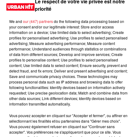
Le respect de votre vie privée est notre
priorité
We and
our (447) partners
do the following data processing based on
your consent and/or our legitimate interest: Store and/or access
information on a device; Use limited data to select advertising; Create
profiles for personalised advertising; Use profiles to select personalised
advertising; Measure advertising performance; Measure content
performance; Understand audiences through statistics or combinations
of data from different sources; Develop and improve services; Create
profiles to personalise content; Use profiles to select personalised
content; Use limited data to select content; Ensure security, prevent and
0:00
2 min 35 sec
detect fraud, and fix errors; Deliver and present advertising and content;
Save and communicate privacy choices. These technologies may
process personal data such as IP address and browsing data to offer
following functionalities: Identify devices based on information actively
requested; Use precise geolocation data; Match and combine data from
19 février 2025 - 2 min 35 sec
other data sources; Link different devices; Identify devices based on
information transmitted automatically.
MORNING SHOW 08H16 du 19.02.2025
Vous pouvez accepter en cliquant sur "Accepter et fermer", ou affiner en
Le Morning Show
sélectionnant les finalités et/ou partenaires dans "Gérer mes choix".
Vous pouvez également refuser en cliquant sur "Continuer sans
accepter". Vos préférences ne s'appliqueront que pour ce site. Vous