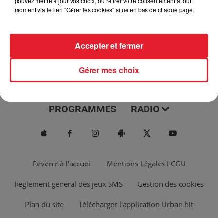
pouvez mettre à jour vos choix, ou retirer votre consentement à tout
moment via le lien "Gérer les cookies" situé en bas de chaque page.
Accepter et fermer
Gérer mes choix
ACTUS
MUSIQUES
PROGRAMMES
RADIO
Revenir à l'accueil
Mentions Légales I CGU
Règlement général des jeux SMS
Gestion des cookies
Plan du site
Télécharger l'application Urban hit