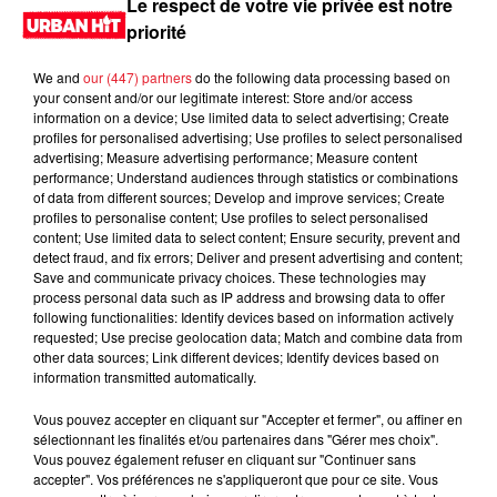
Le respect de votre vie privée est notre
priorité
We and
our (447) partners
do the following data processing based on
your consent and/or our legitimate interest: Store and/or access
information on a device; Use limited data to select advertising; Create
profiles for personalised advertising; Use profiles to select personalised
advertising; Measure advertising performance; Measure content
performance; Understand audiences through statistics or combinations
of data from different sources; Develop and improve services; Create
profiles to personalise content; Use profiles to select personalised
content; Use limited data to select content; Ensure security, prevent and
0:00
1 min 57 sec
detect fraud, and fix errors; Deliver and present advertising and content;
Save and communicate privacy choices. These technologies may
process personal data such as IP address and browsing data to offer
following functionalities: Identify devices based on information actively
requested; Use precise geolocation data; Match and combine data from
27 septembre 2024 - 1 min 57 sec
other data sources; Link different devices; Identify devices based on
information transmitted automatically.
MORNING SHOW 08H18 du 27.09.2024
Vous pouvez accepter en cliquant sur "Accepter et fermer", ou affiner en
Le Morning Show
sélectionnant les finalités et/ou partenaires dans "Gérer mes choix".
Vous pouvez également refuser en cliquant sur "Continuer sans
accepter". Vos préférences ne s'appliqueront que pour ce site. Vous