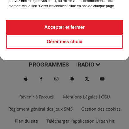
pouvez mettre à jour vos choix, ou retirer votre consentement à tout
moment via le lien "Gérer les cookies" situé en bas de chaque page.
Accepter et fermer
Gérer mes choix
ACTUS
MUSIQUES
PROGRAMMES
RADIO
Revenir à l'accueil
Mentions Légales I CGU
Règlement général des jeux SMS
Gestion des cookies
Plan du site
Télécharger l'application Urban hit