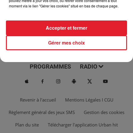
pouvez mettre à jour vos choix, ou retirer votre consentement à tout
moment via le lien "Gérer les cookies" situé en bas de chaque page.
Accepter et fermer
Gérer mes choix
ACTUS
MUSIQUES
PROGRAMMES
RADIO
Revenir à l'accueil
Mentions Légales I CGU
Règlement général des jeux SMS
Gestion des cookies
Plan du site
Télécharger l'application Urban hit