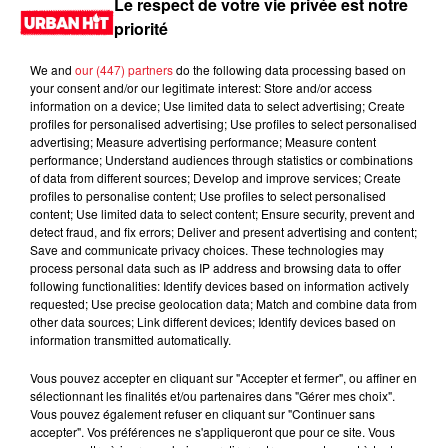
Le respect de votre vie privée est notre
priorité
We and
our (447) partners
do the following data processing based on
your consent and/or our legitimate interest: Store and/or access
information on a device; Use limited data to select advertising; Create
profiles for personalised advertising; Use profiles to select personalised
advertising; Measure advertising performance; Measure content
performance; Understand audiences through statistics or combinations
of data from different sources; Develop and improve services; Create
profiles to personalise content; Use profiles to select personalised
content; Use limited data to select content; Ensure security, prevent and
0:00
2 min 38 sec
detect fraud, and fix errors; Deliver and present advertising and content;
Save and communicate privacy choices. These technologies may
process personal data such as IP address and browsing data to offer
following functionalities: Identify devices based on information actively
requested; Use precise geolocation data; Match and combine data from
6 décembre 2024 - 2 min 38 sec
other data sources; Link different devices; Identify devices based on
information transmitted automatically.
MORNING SHOW 08H31 du 06.12.2024
Vous pouvez accepter en cliquant sur "Accepter et fermer", ou affiner en
Le Morning Show
sélectionnant les finalités et/ou partenaires dans "Gérer mes choix".
Vous pouvez également refuser en cliquant sur "Continuer sans
accepter". Vos préférences ne s'appliqueront que pour ce site. Vous