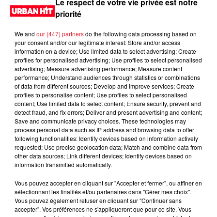
Le respect de votre vie privée est notre
priorité
We and
our (447) partners
do the following data processing based on
your consent and/or our legitimate interest: Store and/or access
information on a device; Use limited data to select advertising; Create
profiles for personalised advertising; Use profiles to select personalised
advertising; Measure advertising performance; Measure content
performance; Understand audiences through statistics or combinations
of data from different sources; Develop and improve services; Create
profiles to personalise content; Use profiles to select personalised
content; Use limited data to select content; Ensure security, prevent and
0:00
2 min 22 sec
detect fraud, and fix errors; Deliver and present advertising and content;
Save and communicate privacy choices. These technologies may
process personal data such as IP address and browsing data to offer
following functionalities: Identify devices based on information actively
requested; Use precise geolocation data; Match and combine data from
6 novembre 2025 - 2 min 22 sec
other data sources; Link different devices; Identify devices based on
information transmitted automatically.
MORNING SHOW 08H32 du 06.11.2025
Vous pouvez accepter en cliquant sur "Accepter et fermer", ou affiner en
Le Morning Show
sélectionnant les finalités et/ou partenaires dans "Gérer mes choix".
Vous pouvez également refuser en cliquant sur "Continuer sans
accepter". Vos préférences ne s'appliqueront que pour ce site. Vous