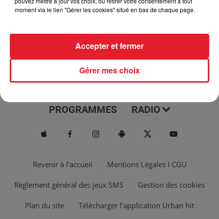
pouvez mettre à jour vos choix, ou retirer votre consentement à tout
moment via le lien "Gérer les cookies" situé en bas de chaque page.
Accepter et fermer
Gérer mes choix
ACTUS
MUSIQUES
PROGRAMMES
RADIO
Revenir à l'accueil
Mentions Légales I CGU
Règlement général des jeux SMS
Gestion des cookies
Plan du site
Télécharger l'application Urban hit