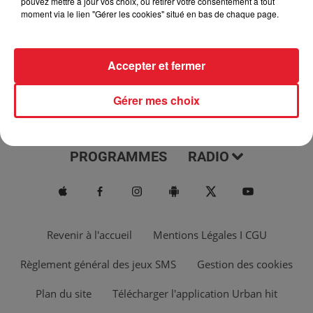
pouvez mettre à jour vos choix, ou retirer votre consentement à tout
moment via le lien "Gérer les cookies" situé en bas de chaque page.
Accepter et fermer
Gérer mes choix
ACTUS
MUSIQUES
PROGRAMMES
RADIO
Revenir à l'accueil
Mentions Légales I CGU
Règlement général des jeux SMS
Gestion des cookies
Plan du site
Télécharger l'application Urban hit