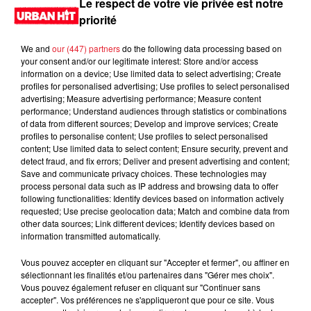
Le respect de votre vie privée est notre
priorité
We and
our (447) partners
do the following data processing based on
your consent and/or our legitimate interest: Store and/or access
information on a device; Use limited data to select advertising; Create
profiles for personalised advertising; Use profiles to select personalised
advertising; Measure advertising performance; Measure content
performance; Understand audiences through statistics or combinations
of data from different sources; Develop and improve services; Create
profiles to personalise content; Use profiles to select personalised
content; Use limited data to select content; Ensure security, prevent and
0:00
1 min 37 sec
detect fraud, and fix errors; Deliver and present advertising and content;
Save and communicate privacy choices. These technologies may
process personal data such as IP address and browsing data to offer
following functionalities: Identify devices based on information actively
requested; Use precise geolocation data; Match and combine data from
29 avril 2025 - 1 min 37 sec
other data sources; Link different devices; Identify devices based on
information transmitted automatically.
MORNING SHOW 08H32 du 29.04.2025
Vous pouvez accepter en cliquant sur "Accepter et fermer", ou affiner en
Le Morning Show
sélectionnant les finalités et/ou partenaires dans "Gérer mes choix".
Vous pouvez également refuser en cliquant sur "Continuer sans
accepter". Vos préférences ne s'appliqueront que pour ce site. Vous