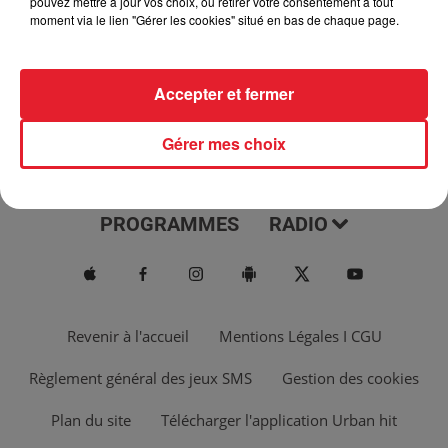
pouvez mettre à jour vos choix, ou retirer votre consentement à tout
moment via le lien "Gérer les cookies" situé en bas de chaque page.
Accepter et fermer
Gérer mes choix
ACTUS
MUSIQUES
PROGRAMMES
RADIO
Revenir à l'accueil
Mentions Légales I CGU
Règlement général des jeux SMS
Gestion des cookies
Plan du site
Télécharger l'application Urban hit