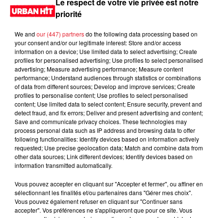
Le respect de votre vie privée est notre
priorité
We and
our (447) partners
do the following data processing based on
your consent and/or our legitimate interest: Store and/or access
information on a device; Use limited data to select advertising; Create
profiles for personalised advertising; Use profiles to select personalised
advertising; Measure advertising performance; Measure content
performance; Understand audiences through statistics or combinations
of data from different sources; Develop and improve services; Create
profiles to personalise content; Use profiles to select personalised
content; Use limited data to select content; Ensure security, prevent and
0:00
3 min 23 sec
detect fraud, and fix errors; Deliver and present advertising and content;
Save and communicate privacy choices. These technologies may
process personal data such as IP address and browsing data to offer
following functionalities: Identify devices based on information actively
requested; Use precise geolocation data; Match and combine data from
7 décembre 2023 - 3 min 23 sec
other data sources; Link different devices; Identify devices based on
information transmitted automatically.
MORNING SHOW 08H34 du 07.12.2023
Vous pouvez accepter en cliquant sur "Accepter et fermer", ou affiner en
Le Morning Show
sélectionnant les finalités et/ou partenaires dans "Gérer mes choix".
Vous pouvez également refuser en cliquant sur "Continuer sans
accepter". Vos préférences ne s'appliqueront que pour ce site. Vous