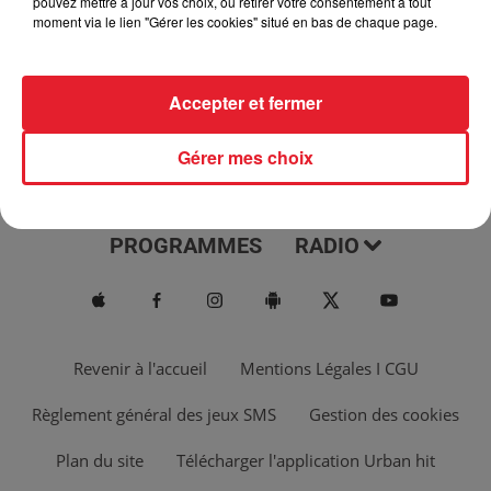
pouvez mettre à jour vos choix, ou retirer votre consentement à tout
moment via le lien "Gérer les cookies" situé en bas de chaque page.
Accepter et fermer
Gérer mes choix
ACTUS
MUSIQUES
PROGRAMMES
RADIO
Revenir à l'accueil
Mentions Légales I CGU
Règlement général des jeux SMS
Gestion des cookies
Plan du site
Télécharger l'application Urban hit