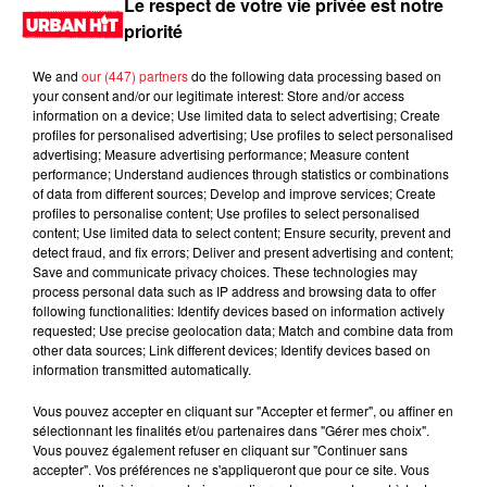
Le respect de votre vie privée est notre
priorité
We and
our (447) partners
do the following data processing based on
your consent and/or our legitimate interest: Store and/or access
information on a device; Use limited data to select advertising; Create
profiles for personalised advertising; Use profiles to select personalised
advertising; Measure advertising performance; Measure content
performance; Understand audiences through statistics or combinations
of data from different sources; Develop and improve services; Create
profiles to personalise content; Use profiles to select personalised
content; Use limited data to select content; Ensure security, prevent and
0:00
2 min 28 sec
detect fraud, and fix errors; Deliver and present advertising and content;
Save and communicate privacy choices. These technologies may
process personal data such as IP address and browsing data to offer
following functionalities: Identify devices based on information actively
requested; Use precise geolocation data; Match and combine data from
11 mai 2026 - 2 min 28 sec
other data sources; Link different devices; Identify devices based on
information transmitted automatically.
MORNING SHOW 08H34 du 08.05.2026
Vous pouvez accepter en cliquant sur "Accepter et fermer", ou affiner en
Le Morning Show
sélectionnant les finalités et/ou partenaires dans "Gérer mes choix".
Vous pouvez également refuser en cliquant sur "Continuer sans
accepter". Vos préférences ne s'appliqueront que pour ce site. Vous