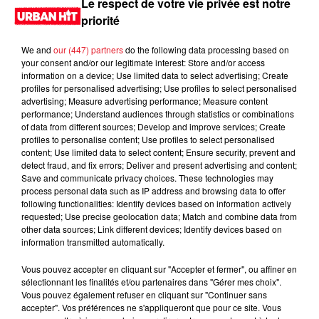
Le respect de votre vie privée est notre
priorité
We and
our (447) partners
do the following data processing based on
your consent and/or our legitimate interest: Store and/or access
information on a device; Use limited data to select advertising; Create
profiles for personalised advertising; Use profiles to select personalised
advertising; Measure advertising performance; Measure content
performance; Understand audiences through statistics or combinations
of data from different sources; Develop and improve services; Create
profiles to personalise content; Use profiles to select personalised
content; Use limited data to select content; Ensure security, prevent and
0:00
2 min 24 sec
detect fraud, and fix errors; Deliver and present advertising and content;
Save and communicate privacy choices. These technologies may
process personal data such as IP address and browsing data to offer
following functionalities: Identify devices based on information actively
requested; Use precise geolocation data; Match and combine data from
29 novembre 2024 - 2 min 24 sec
other data sources; Link different devices; Identify devices based on
information transmitted automatically.
MORNING SHOW 08H34 du 29.11.2024
Vous pouvez accepter en cliquant sur "Accepter et fermer", ou affiner en
Le Morning Show
sélectionnant les finalités et/ou partenaires dans "Gérer mes choix".
Vous pouvez également refuser en cliquant sur "Continuer sans
accepter". Vos préférences ne s'appliqueront que pour ce site. Vous