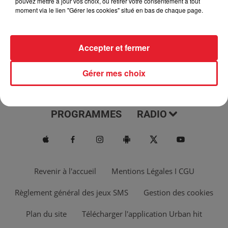
pouvez mettre à jour vos choix, ou retirer votre consentement à tout
moment via le lien "Gérer les cookies" situé en bas de chaque page.
Accepter et fermer
Gérer mes choix
ACTUS
MUSIQUES
PROGRAMMES
RADIO
Revenir à l'accueil
Mentions Légales I CGU
Règlement général des jeux SMS
Gestion des cookies
Plan du site
Télécharger l'application Urban hit