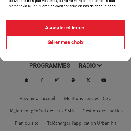
pouvez mettre à jour vos choix, ou retirer votre consentement à tout
moment via le lien "Gérer les cookies" situé en bas de chaque page.
Accepter et fermer
Gérer mes choix
ACTUS
MUSIQUES
PROGRAMMES
RADIO
Revenir à l'accueil
Mentions Légales I CGU
Règlement général des jeux SMS
Gestion des cookies
Plan du site
Télécharger l'application Urban hit