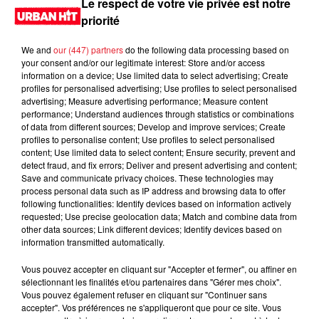
Le respect de votre vie privée est notre
priorité
We and
our (447) partners
do the following data processing based on
your consent and/or our legitimate interest: Store and/or access
information on a device; Use limited data to select advertising; Create
profiles for personalised advertising; Use profiles to select personalised
advertising; Measure advertising performance; Measure content
performance; Understand audiences through statistics or combinations
of data from different sources; Develop and improve services; Create
profiles to personalise content; Use profiles to select personalised
content; Use limited data to select content; Ensure security, prevent and
0:00
2 min 10 sec
detect fraud, and fix errors; Deliver and present advertising and content;
Save and communicate privacy choices. These technologies may
process personal data such as IP address and browsing data to offer
following functionalities: Identify devices based on information actively
requested; Use precise geolocation data; Match and combine data from
11 novembre 2025 - 2 min 10 sec
other data sources; Link different devices; Identify devices based on
information transmitted automatically.
MORNING SHOW 08H35 du 11.11.2025
Vous pouvez accepter en cliquant sur "Accepter et fermer", ou affiner en
Le Morning Show
sélectionnant les finalités et/ou partenaires dans "Gérer mes choix".
Vous pouvez également refuser en cliquant sur "Continuer sans
accepter". Vos préférences ne s'appliqueront que pour ce site. Vous