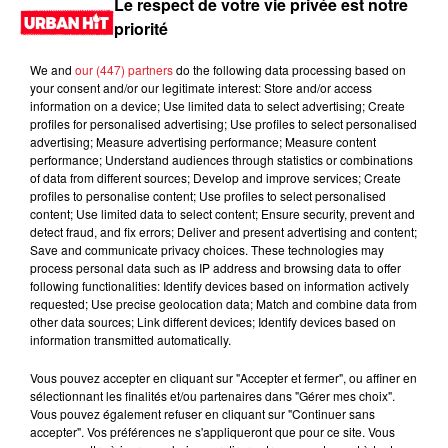
Le respect de votre vie privée est notre
priorité
We and
our (447) partners
do the following data processing based on
your consent and/or our legitimate interest: Store and/or access
information on a device; Use limited data to select advertising; Create
profiles for personalised advertising; Use profiles to select personalised
advertising; Measure advertising performance; Measure content
performance; Understand audiences through statistics or combinations
of data from different sources; Develop and improve services; Create
profiles to personalise content; Use profiles to select personalised
content; Use limited data to select content; Ensure security, prevent and
0:00
2 min 12 sec
detect fraud, and fix errors; Deliver and present advertising and content;
Save and communicate privacy choices. These technologies may
process personal data such as IP address and browsing data to offer
following functionalities: Identify devices based on information actively
requested; Use precise geolocation data; Match and combine data from
9 juin 2026 - 2 min 12 sec
other data sources; Link different devices; Identify devices based on
information transmitted automatically.
MORNING SHOW 08H36 du 09.06.2026
Vous pouvez accepter en cliquant sur "Accepter et fermer", ou affiner en
Le Morning Show
sélectionnant les finalités et/ou partenaires dans "Gérer mes choix".
Vous pouvez également refuser en cliquant sur "Continuer sans
accepter". Vos préférences ne s'appliqueront que pour ce site. Vous