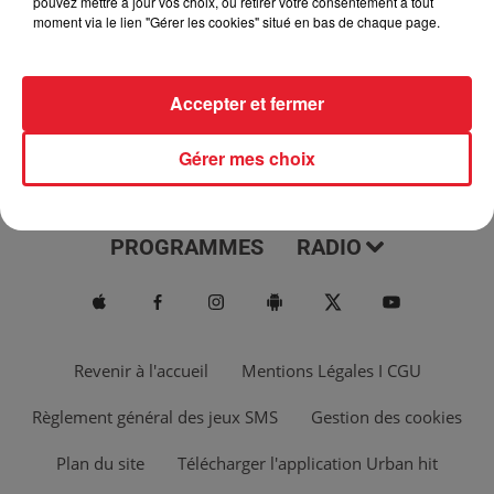
pouvez mettre à jour vos choix, ou retirer votre consentement à tout
moment via le lien "Gérer les cookies" situé en bas de chaque page.
Accepter et fermer
Gérer mes choix
ACTUS
MUSIQUES
PROGRAMMES
RADIO
Revenir à l'accueil
Mentions Légales I CGU
Règlement général des jeux SMS
Gestion des cookies
Plan du site
Télécharger l'application Urban hit