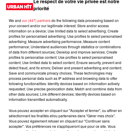
Le respect de votre vie privée est notre
priorité
We and
our (447) partners
do the following data processing based on
your consent and/or our legitimate interest: Store and/or access
information on a device; Use limited data to select advertising; Create
profiles for personalised advertising; Use profiles to select personalised
advertising; Measure advertising performance; Measure content
performance; Understand audiences through statistics or combinations
of data from different sources; Develop and improve services; Create
profiles to personalise content; Use profiles to select personalised
content; Use limited data to select content; Ensure security, prevent and
0:00
3 min 15 sec
detect fraud, and fix errors; Deliver and present advertising and content;
Save and communicate privacy choices. These technologies may
process personal data such as IP address and browsing data to offer
following functionalities: Identify devices based on information actively
requested; Use precise geolocation data; Match and combine data from
16 octobre 2024 - 3 min 15 sec
other data sources; Link different devices; Identify devices based on
information transmitted automatically.
MORNING SHOW 08H40 du 16.10.2024
Vous pouvez accepter en cliquant sur "Accepter et fermer", ou affiner en
Le Morning Show
sélectionnant les finalités et/ou partenaires dans "Gérer mes choix".
Vous pouvez également refuser en cliquant sur "Continuer sans
accepter". Vos préférences ne s'appliqueront que pour ce site. Vous