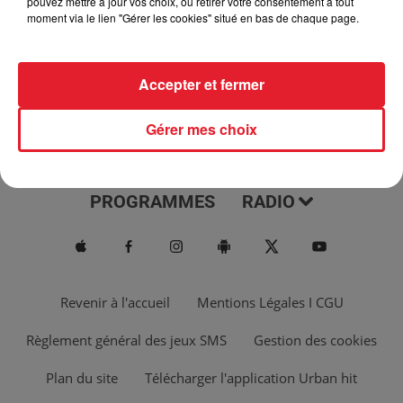
pouvez mettre à jour vos choix, ou retirer votre consentement à tout
moment via le lien "Gérer les cookies" situé en bas de chaque page.
Accepter et fermer
Gérer mes choix
ACTUS
MUSIQUES
PROGRAMMES
RADIO
Revenir à l'accueil
Mentions Légales I CGU
Règlement général des jeux SMS
Gestion des cookies
Plan du site
Télécharger l'application Urban hit