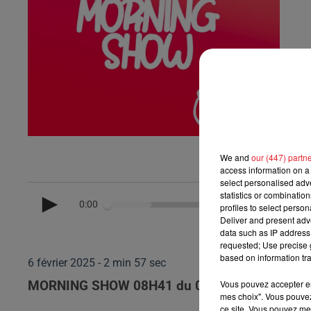
We and
our (447) partn
access information on a 
select personalised ad
statistics or combinatio
0:00
profiles to select person
Deliver and present adv
data such as IP address 
requested; Use precise g
based on information tra
6 février 2025 - 2 min 57 sec
Vous pouvez accepter en 
MORNING SHOW 08H41 du 06.02.2025
mes choix". Vous pouvez
ce site. Vous pouvez met