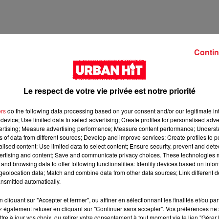
Contin
Le respect de votre vie privée est notre priorité
ers
do the following data processing based on your consent and/or our legitimate int
device; Use limited data to select advertising; Create profiles for personalised adver
vertising; Measure advertising performance; Measure content performance; Unders
ns of data from different sources; Develop and improve services; Create profiles to 
2 min 57 
alised content; Use limited data to select content; Ensure security, prevent and detect
ertising and content; Save and communicate privacy choices. These technologies
and browsing data to offer following functionalities: Identify devices based on infor
eolocation data; Match and combine data from other data sources; Link different de
nsmitted automatically.
cliquant sur "Accepter et fermer", ou affiner en sélectionnant les finalités et/ou pa
 également refuser en cliquant sur "Continuer sans accepter". Vos préférences ne 
tre à jour vos choix, ou retirer votre consentement à tout moment via le lien "Gérer 