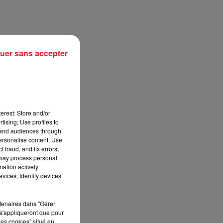
uer sans accepter
erest: Store and/or
tising; Use profiles to
tand audiences through
personalise content; Use
sec
 fraud, and fix errors;
 may process personal
mation actively
vices; Identify devices
rtenaires dans "Gérer
s'appliqueront que pour
les cookies" situé en