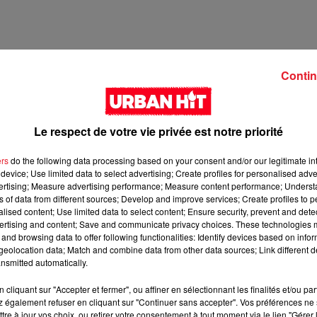
Contin
Le respect de votre vie privée est notre priorité
ers
do the following data processing based on your consent and/or our legitimate int
device; Use limited data to select advertising; Create profiles for personalised adver
vertising; Measure advertising performance; Measure content performance; Unders
ns of data from different sources; Develop and improve services; Create profiles to 
3 min 11 
alised content; Use limited data to select content; Ensure security, prevent and detect
ertising and content; Save and communicate privacy choices. These technologies
and browsing data to offer following functionalities: Identify devices based on infor
eolocation data; Match and combine data from other data sources; Link different de
nsmitted automatically.
cliquant sur "Accepter et fermer", ou affiner en sélectionnant les finalités et/ou pa
 également refuser en cliquant sur "Continuer sans accepter". Vos préférences ne 
tre à jour vos choix, ou retirer votre consentement à tout moment via le lien "Gérer 