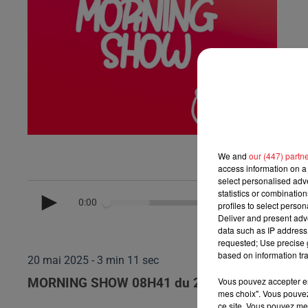
We and
our (447) partn
access information on a 
select personalised ad
statistics or combinatio
0:00
profiles to select person
Deliver and present adv
data such as IP address 
requested; Use precise g
based on information tra
20 mai 2025 - 3 min 11 sec
Vous pouvez accepter en 
MORNING SHOW 08H41 du 20.05.2025
mes choix". Vous pouvez
ce site. Vous pouvez met